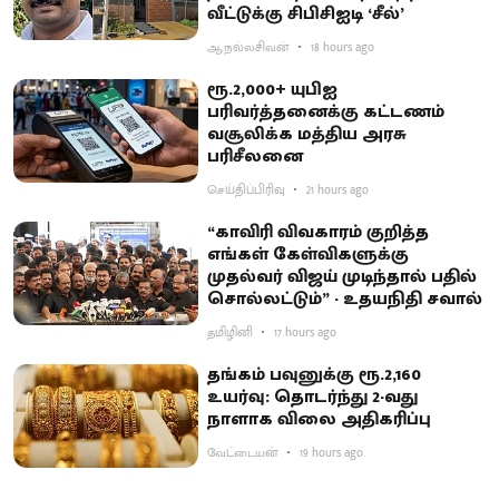
வீட்டுக்கு சிபிசிஐடி ‘சீல்’
ஆ.நல்லசிவன்
18 hours ago
ரூ.2,000+ யுபிஐ
பரிவர்த்தனைக்கு கட்டணம்
வசூலிக்க மத்திய அரசு
பரிசீலனை
செய்திப்பிரிவு
21 hours ago
“காவிரி விவகாரம் குறித்த
எங்கள் கேள்விகளுக்கு
முதல்வர் விஜய் முடிந்தால் பதில்
சொல்லட்டும்” - உதயநிதி சவால்
தமிழினி
17 hours ago
தங்கம் பவுனுக்கு ரூ.2,160
உயர்வு: தொடர்ந்து 2-வது
நாளாக விலை அதிகரிப்பு
வேட்டையன்
19 hours ago