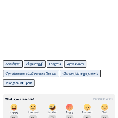
காங்கிரஸ்
விஜயசாந்தி
Congress
vijayashanthi
தெலங்கானா சட்டமேலவை தேர்தல்
விஜயசாந்தி மனு தாக்கல்
Telangana MLC polls