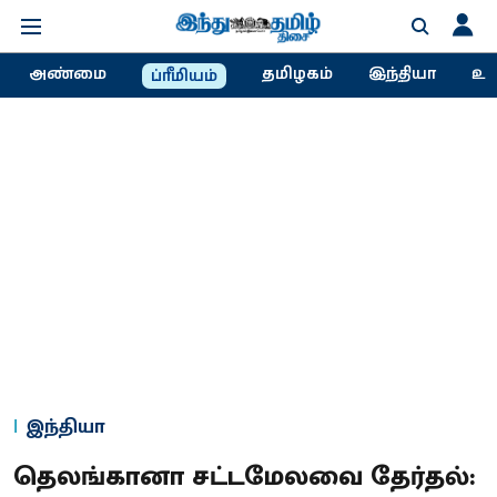
அண்மை
தமிழகம்
இந்தியா
உல
ப்ரீமியம்
இந்தியா
தெலங்கானா சட்டமேலவை தேர்தல்: