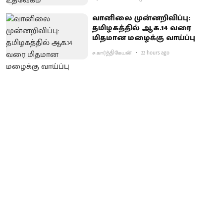
வானிலை முன்னறிவிப்பு:
தமிழகத்தில் ஆக.14 வரை
மிதமான மழைக்கு வாய்ப்பு
ச.கார்த்திகேயன்
22 hours ago