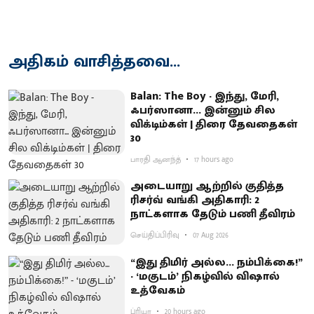
அதிகம் வாசித்தவை...
Balan: The Boy - இந்து, மேரி,
ஃபர்ஸானா... இன்னும் சில
விக்டிம்கள் | திரை தேவதைகள்
30
பாரதி ஆனந்த்
17 hours ago
அடையாறு ஆற்றில் குதித்த
ரிசர்வ் வங்கி அதிகாரி: 2
நாட்களாக தேடும் பணி தீவிரம்
செய்திப்பிரிவு
07 Aug 2026
“இது திமிர் அல்ல... நம்பிக்கை!”
- ‘மகுடம்’ நிகழ்வில் விஷால்
உத்வேகம்
ப்ரியா
20 hours ago