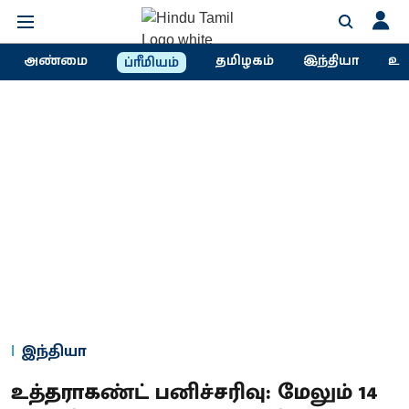
அண்மை
தமிழகம்
இந்தியா
உல
ப்ரீமியம்
இந்தியா
உத்தராகண்ட் பனிச்சரிவு: மேலும் 14