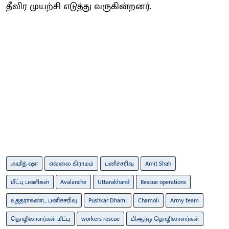
தீவிர முயற்சி எடுத்து வருகின்றனர்.
அமித் ஷா
எல்லை கிராமம்
பனிச்சரிவு
Amit Shah
மீட்பு பணிகள்
Avalanche
Uttarakhand
Rescue operations
உத்தராகண்ட் பனிச்சரிவு
Pushkar Dhami
Chamoli
Army team
தொழிலாளர்கள் மீட்பு
workers rescue
பிஆர்ஒ தொழிலாளர்கள்