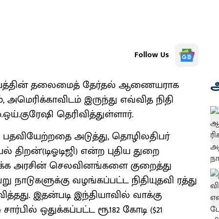
Follow Us
அ
யத்தின் தலைமைத் தேர்தல் ஆணையராக
அமெரிக்காவிடம் இருந்து எவ்வித நிதி
ய்.குரேஷி தெரிவித்துள்ளார்.
் பதவியேற்றதை அடுத்து, தொழிலதிபர்
 திறன்'(டிஓடிஜி) என்ற புதிய துறை
ரிக்க அரசின் செலவினங்களை குறைத்து
ு நாடுகளுக்கு வழங்கப்பட்ட நிதியுதவி ரத்து
ித்தது. இதன்படி இந்தியாவில் வாக்கு
ர்பில் ஒதுக்கப்பட்ட ரூ.182 கோடி ($21