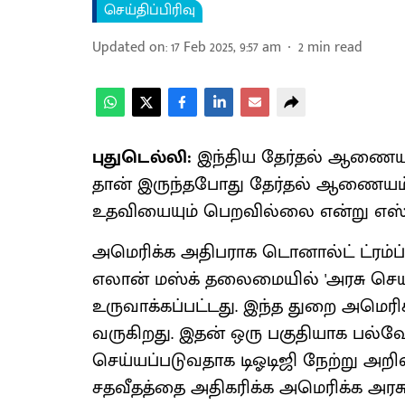
செய்திப்பிரிவு
Updated on
:
17 Feb 2025, 9:57 am
2
min read
புதுடெல்லி:
இந்திய தேர்தல் ஆணை
தான் இருந்தபோது தேர்தல் ஆணையம், 
உதவியையும் பெறவில்லை என்று எஸ்.ஒ
அமெரிக்க அதிபராக டொனால்ட் ட்ரம்ப
எலான் மஸ்க் தலைமையில் 'அரசு செயல்
உருவாக்கப்பட்டது. இந்த துறை அமெ
வருகிறது. இதன் ஒரு பகுதியாக பல்வேற
செய்யப்படுவதாக டிஓடிஜி நேற்று அறிவ
சதவீதத்தை அதிகரிக்க அமெரிக்க அரசு சா