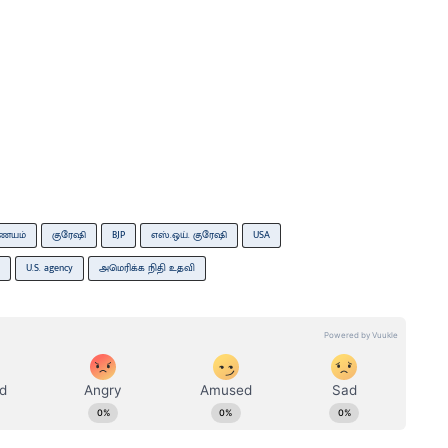
ணையம்
குரேஷி
BJP
எஸ்.ஒய். குரேஷி
USA
U.S. agency
அமெரிக்க நிதி உதவி