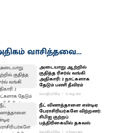
திகம் வாசித்தவை...
அடையாறு ஆற்றில்
குதித்த ரிசர்வ் வங்கி
அதிகாரி: 2 நாட்களாக
தேடும் பணி தீவிரம்
செய்திப்பிரிவு
07 Aug 2026
நீட் வினாத்தாளை என்டிஏ
பேராசிரியர்களே விற்றனர்:
சிபிஐ குற்றப்
பத்திரிகையில் தகவல்
செய்திப்பிரிவு
16 hours ago