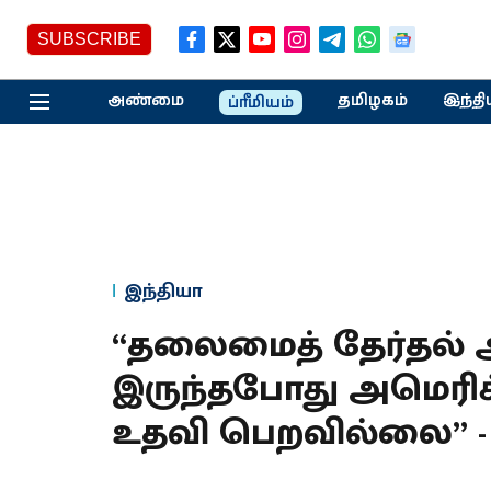
SUBSCRIBE
அண்மை
தமிழகம்
இந்தி
ப்ரீமியம்
இந்தியா
“தலைமைத் தேர்தல
இருந்தபோது அமெரிக்க
உதவி பெறவில்லை” -