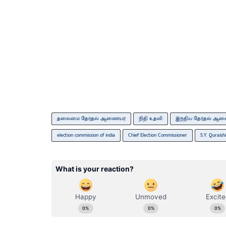
தலைமை தேர்தல் ஆணையர்
நிதி உதவி
இந்திய தேர்தல் ஆ
election commission of india
Chief Election Commissioner
S.Y. Quraishi