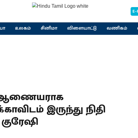
E-
யா
உலகம்
சினிமா
விளையாட்டு
வணிகம்
் ஆணையராக
ாவிடம் இருந்து நிதி
 குரேஷி