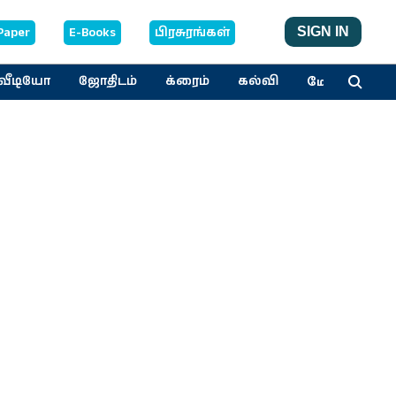
Paper
E-Books
பிரசுரங்கள்
SIGN IN
மேலும்
வீடியோ
ஜோதிடம்
க்ரைம்
கல்வி