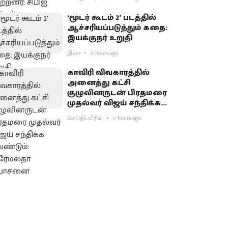
‘மூடர் கூடம் 2’ படத்தில்
ஆச்சரியப்படுத்​தும் கதை:
இயக்குநர் உறுதி
நிலா
15 hours ago
காவிரி விவகாரத்தில்
அனைத்து கட்சி
குழுவினருடன் பிரதமரை
முதல்வர் விஜய் சந்திக்க
வேண்டும்: பிரேமலதா
செய்திப்பிரிவு
17 hours ago
யோசனை