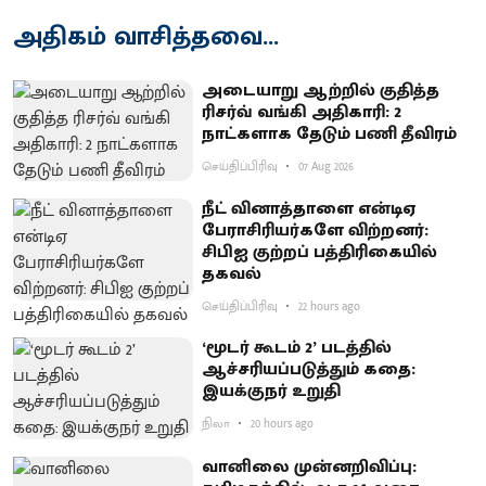
அதிகம் வாசித்தவை...
அடையாறு ஆற்றில் குதித்த
ரிசர்வ் வங்கி அதிகாரி: 2
நாட்களாக தேடும் பணி தீவிரம்
செய்திப்பிரிவு
07 Aug 2026
நீட் வினாத்தாளை என்டிஏ
பேராசிரியர்களே விற்றனர்:
சிபிஐ குற்றப் பத்திரிகையில்
தகவல்
செய்திப்பிரிவு
22 hours ago
‘மூடர் கூடம் 2’ படத்தில்
ஆச்சரியப்படுத்​தும் கதை:
இயக்குநர் உறுதி
நிலா
20 hours ago
வானிலை முன்னறிவிப்பு: