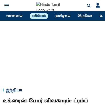
அண்மை
தமிழகம்
இந்தியா
உல
ப்ரீமியம்
இந்தியா
உக்ரைன் போர் விவகாரம்: ட்ரம்ப்