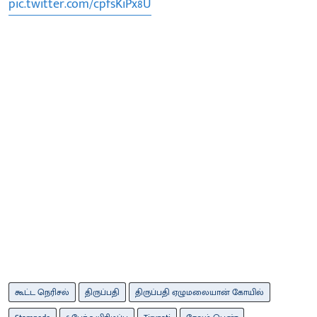
pic.twitter.com/cpfsKiPx8U
கூட்ட நெரிசல்
திருப்பதி
திருப்பதி ஏழுமலையான் கோயில்