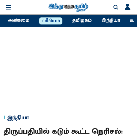
அண்மை
தமிழகம்
இந்தியா
உல
ப்ரீமியம்
இந்தியா
திருப்பதியில் கடும் கூட்ட நெரிசல்: