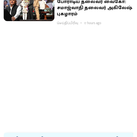
போராடிய தலைவர் வைகோ:
சமாஜ்வாதி தலைவர் அகிலேஷ்
புகழாரம்
செய்திப்பிரிவு
17 hours ago