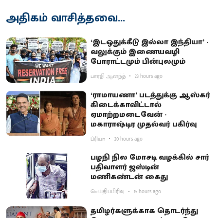
அதிகம் வாசித்தவை...
‘இடஒதுக்கீடு இல்லா இந்தியா’ -
வலுக்கும் இணையவழி
போராட்டமும் பின்புலமும்
பாரதி ஆனந்த்
23 hours ago
‘ராமாயணா’ படத்துக்கு ஆஸ்கர்
கிடைக்காவிட்டால்
ஏமாற்றமடைவேன் -
மகாராஷ்டிர முதல்வர் பகிர்வு
ப்ரியா
20 hours ago
பழநி நில மோசடி வழக்கில் சார்
பதிவாளர் ஜஸ்டின்
மணிகண்டன் கைது
செய்திப்பிரிவு
15 hours ago
தமிழர்களுக்காக தொடர்ந்து