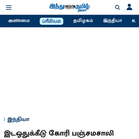
அண்மை
தமிழகம்
இந்தியா
உல
ப்ரீமியம்
இந்தியா
இடஒதுக்கீடு கோரி பஞ்சமசாலி