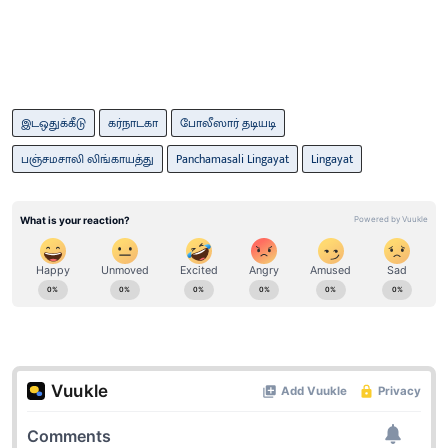
இடஒதுக்கீடு
கர்நாடகா
போலீஸார் தடியடி
பஞ்சமசாலி லிங்காயத்து
Panchamasali Lingayat
Lingayat