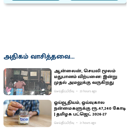
அதிகம் வாசித்தவை...
ஆன்லைன், செயலி மூலம்
மதுபானம் விற்பனை: இன்று
முதல் அமலுக்கு வருகிறது
செய்திப்பிரிவு
20 hours ago
ஓய்வூதியம், ஓய்வுகால
நன்மைகளுக்கு ரூ.47,240 கோடி
| தமிழக பட்ஜெட் 2026-27
செய்திப்பிரிவு
21 hours ago