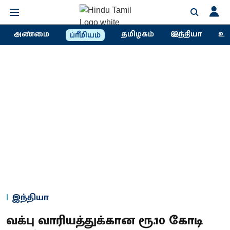
அண்மை
தமிழகம்
இந்தியா
உல
ப்ரீமியம்
இந்தியா
வக்பு வாரியத்துக்கான ரூ.10 கோடி