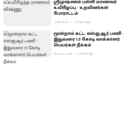
ஸ்ரீமுஷ்ணம் பள்ளி மாணவர்
உயிரிழப்பு - உறவினர்கள்
போராட்டம்
ம.வீரவேல்
16 hours ago
மூன்றாம் கட்ட எஸ்ஐஆர் பணி -
இதுவரை 1.5 கோடி வாக்காளர்
பெயர்கள் நீக்கம்
வேட்டையன்
21 hours ago