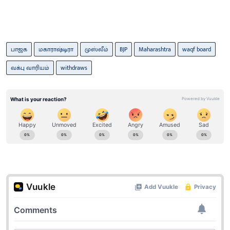
பாஜக
மகாராஷ்டிரா
முஸ்லீம்
BJP
Maharashtra
waqf board
வக்பு வாரியம்
withdraws