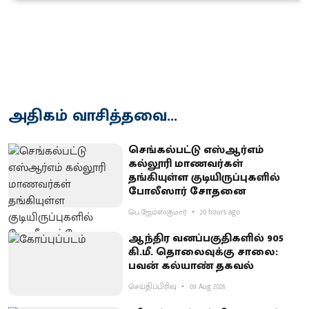
அதிகம் வாசித்தவை...
செங்கல்பட்டு எஸ்ஆர்எம்
கல்லூரி மாணவர்கள்
தங்கியுள்ள குடியிருப்புகளில்
போலீஸார் சோதனை
பெ.ஜேம்ஸ்குமார்
20 hours ago
ஆந்திர வனப்பகுதிகளில் 905
கி.மீ. தொலைவுக்கு சாலை:
பவன் கல்யாண் தகவல்
செய்திப்பிரிவு
09 Aug 2026