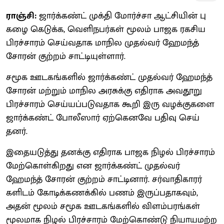
ராஞ்சி:
ஜார்க்​கண்​ட்​ ​முக்​தி மோர்ச்​சா ஆட்​சி​யின்​ பு​
கழை கெடு​க்​க, வெளிநபர்​கள்​ மூலம்​ பாஜக ரகசி​ய
பிரச்​சா​ரம்​ செய்​வ​தாக ​மாநில ​முதல்​வர்​ ஹேமந்த்​
சோரன்​ குற்​றம்​ சாட்​டி​யுள்​ளார்​.
சமூக ஊடகங்​களில்​ ஜார்க்​கண்​ட்​ ​முதல்​வர்​ ஹேமந்த்​
சோரன்​ மற்​றும்​ ​மாநில அரசுக்​கு எ​திராக அவதூறு
பிரச்​சா​ரம்​ செய்​யப்​படு​வ​தாக கூறி இரு வழக்​கு​களை
ஜார்க்​கண்​ட்​ ​போலீ​ஸார்​ ஏற்​கெனவே ப​திவு செய்​
தனர்​.
இதையடு​த்​து தனக்​கு எ​திராக பாஜக நிழல்​ பிரச்​சா​ரம்​
மேற்​கொள்​கிறது என ஜார்க்​கண்ட்​ ​முதல்​வர்​
ஹேமந்த்​ சோரன்​ குற்​றம்​ சாட்​டி​னார்​. சர்​வா​தி​காரர்​
களிடம்​ கோடிக்​கணக்​கில்​ பணம்​ இருப்​ப​தாக​வும்​,
அதன்​ மூலம்​ சமூக ஊடகங்​களில்​ ​விளம்​பரங்​கள்​
மூல​மாக நிழல்​ பிரச்​சா​ரம்​ மேற்​கொண்​டு நி​யாயமற்​ற