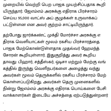
​முறை​யில்​ வெற்றி பெற பாஜக ​முயற்​சிப்​ப​தாக கூறி​
யிருந்​தா​ர். ஜேஎம்​எம்​ அரசுக்​கு எ​திராக பிரச்​சா​ரம்​
செய்​ய 95,000 வாட்​ஸ்​ அப்​ குழுக்​கள்​ உரு​வாக்​கப்​
பட்டுள்​ளன என அவர்​ குற்​றம்​ சாட்​டி​யிருந்​தா​ர்​.
தற்​போது ஜார்​க்கண்​ட்​ ​முக்​தி மோர்ச்​சா அரசுக்​கு எ​
திராக வெளி​யாட்​கள்​ மூலம்​ ரகசிய பிரச்​சா​ரத்​தை
பாஜக மேற்​கொண்​டுள்​ள​தாக ​முதல்​வர்​ ஹேமந்த்​
சோரன்​ கூறி​யுள்​ளார்​. இதுகுறித்​து அவர்​ கூறிய​
தாவது: பிஹார்​, சத்​தீஸ்​கர்​, ஒடிசா மற்​றும்​ மேற்​கு வங்​
கத்​தில்​ இருந்​து வெளிநபர்​களை அழைத்​து வந்​து
அவர்​கள்​ மூலம்​ தெரு​க்​களில்​ ரகசி​ய பிரச்​சா​ரம்​ மேற்​
கொள்​ளப்​படு​கிறது. அவர்​கள்​ தெரு ​முனை​களில்​
நின்​று ஜேஎம்​எம்​ அரசுக்​கு எ​திராக பொய்​களை பேசி
வாக்​காளர்​கள்​ இடையே அச்​சத்​தை ஏற்​படு​த்​து​ன்றனர்​
.