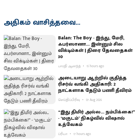
அதிகம் வாசித்தவை...
Balan: The Boy - இந்து, மேரி,
ஃபர்ஸானா... இன்னும் சில
விக்டிம்கள் | திரை தேவதைகள்
30
பாரதி ஆனந்த்
15 hours ago
அடையாறு ஆற்றில் குதித்த
ரிசர்வ் வங்கி அதிகாரி: 2
நாட்களாக தேடும் பணி தீவிரம்
செய்திப்பிரிவு
07 Aug 2026
“இது திமிர் அல்ல... நம்பிக்கை!”
- ‘மகுடம்’ நிகழ்வில் விஷால்
உத்வேகம்
ப்ரியா
17 hours ago