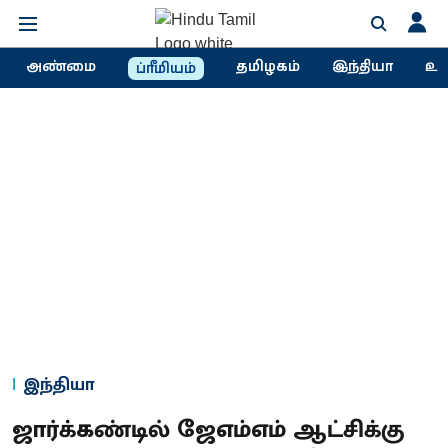
அண்மை
தமிழகம்
இந்தியா
உல
ப்ரீமியம்
இந்தியா
ஜார்க்கண்டில் ஜேஎம்எம் ஆட்சிக்கு