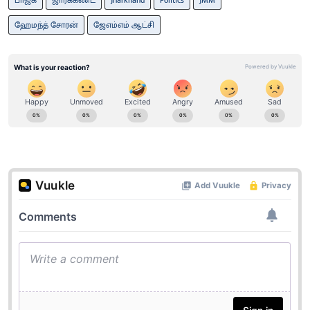
ஹேமந்த்​ சோரன்​
ஜேஎம்எம் ஆட்சி