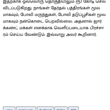
இதற்​காக ஒவ்​வொரு தொகு​தி​யிலும்​ ரூ.1 கோடி செல​
விடப்​படு​கிறது. நாங்​கள்​ தேர்​தல்​ ப​த்​திரங்​கள்​ மூல​
மாக​வும்​, ​போலி மருந்​துகள்​, ​போலி தடு​ப்​பூசிகள்​ மூல​
மாகவும் நன்​கொடை பெற​வில்​லை. அத​னால்​ ஜார்​
க்கண்​ட்​ மக்கள்​ எனக்​காக வெளிப்​படை​யாக பிரச்​சா​
ரம்​ செய்​ய வேண்​டும்​​. இவ்​வாறு அவர் கூறி​னார்​.
பாஜக
ஜார்க்கண்ட்
Jharkhand
Politics
JMM