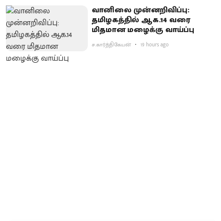
வானிலை முன்னறிவிப்பு:
தமிழகத்தில் ஆக.14 வரை
மிதமான மழைக்கு வாய்ப்பு
ச.கார்த்திகேயன்
19 hours ago