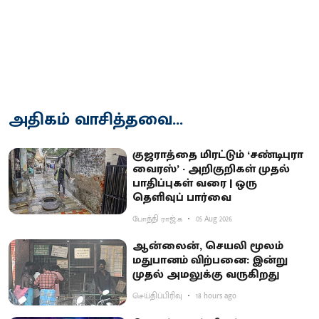
அதிகம் வாசித்தவை...
குஜராத்தை மிரட்டும் ‘சண்டிபுரா
வைரஸ்’ - அறிகுறிகள் முதல்
பாதிப்புகள் வரை | ஒரு
தெளிவுப் பார்வை
போத்தி ராஜ்.க
05 Aug 2026
ஆன்லைன், செயலி மூலம்
மதுபானம் விற்பனை: இன்று
முதல் அமலுக்கு வருகிறது
செய்திப்பிரிவு
18 hours ago