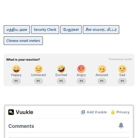
மத்திய அரசு
Security Check
பேஜர்கள்
சீன ஸ்மார்ட் மீட்டர்
Chinese smart meters