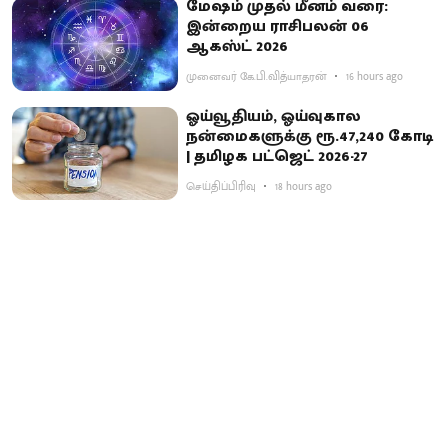
மேஷம் முதல் மீனம் வரை:
இன்றைய ராசிபலன் 06
ஆகஸ்ட் 2026
முனைவர் கே.பி.வித்யாதரன்
16 hours ago
ஓய்வூதியம், ஓய்வுகால
நன்மைகளுக்கு ரூ.47,240 கோடி
| தமிழக பட்ஜெட் 2026-27
செய்திப்பிரிவு
18 hours ago