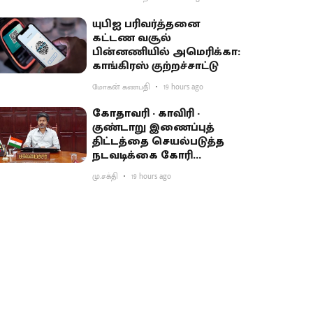
யுபிஐ பரிவர்த்தனை
கட்டண வசூல்
பின்னணியில் அமெரிக்கா:
காங்கிரஸ் குற்றச்சாட்டு
மோகன் கணபதி
19 hours ago
கோதாவரி - காவிரி -
குண்டாறு இணைப்புத்
திட்டத்தை செயல்படுத்த
நடவடிக்கை கோரி
பிரதமருக்கு முதல்வர்
மு.சக்தி
19 hours ago
விஜய் கடிதம்