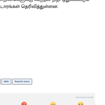
டாரங்கள் தெரிவித்துள்ளன.
MHA
flood-hit states