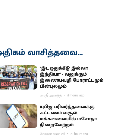
திகம் வாசித்தவை...
‘இடஒதுக்கீடு இல்லா
இந்தியா’ - வலுக்கும்
இணையவழி போராட்டமும்
பின்புலமும்
பாரதி ஆனந்த்
18 hours ago
யுபிஐ பரிவர்த்தனைக்கு
கட்டணம் வசூல் -
மக்களவையில் மசோதா
நிறைவேற்றம்
மோகன் கணபதி
20 hours ago