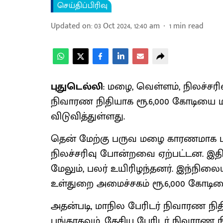
செய்திப்பிரிவு
Updated on
:
03 Oct 2024, 12:40 am
1
min read
புதுடெல்லி
: மழை, வெள்ளம், நிலச்சரிவ
நிவாரண நிதியாக ரூ.6,000 கோடியை 
விடுவித்துள்ளது.
தென் மேற்கு பருவ மழை காரணமாக பல
நிலச்சரிவு போன்றவை ஏற்பட்டன. இதி
மேலும், பலர் உயிரிழந்தனர். இந்நிலைய
உள்துறை அமைச்சகம் ரூ.6,000 கோடிய
அதன்படி, மாநில பேரிடர் நிவாரண நிதி
பங்காகவும், தேசிய பேரிடர் நிவாரண ந