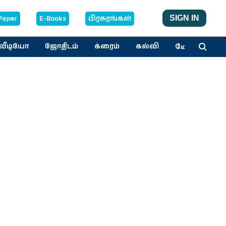
Paper
E-Books
பிரசுரங்கள்
SIGN IN
மேலும்
வீடியோ
ஜோதிடம்
க்ரைம்
கல்வி