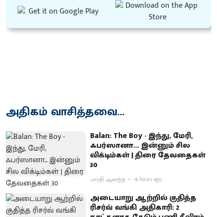
அதிகம் வாசித்தவை...
Balan: The Boy - இந்து, மேரி,
ஃபர்ஸானா... இன்னும் சில
விக்டிம்கள் | திரை தேவதைகள்
30
பாரதி ஆனந்த்
18 hours ago
அடையாறு ஆற்றில் குதித்த
ரிசர்வ் வங்கி அதிகாரி: 2