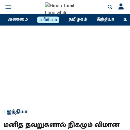
அண்மை
தமிழகம்
இந்தியா
உல
ப்ரீமியம்
இந்தியா
மனித தவறுகளால் நிகழும் விமான