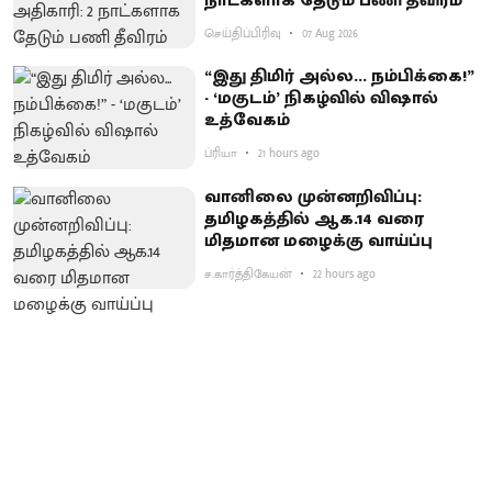
நாட்களாக தேடும் பணி தீவிரம்
செய்திப்பிரிவு
07 Aug 2026
“இது திமிர் அல்ல... நம்பிக்கை!”
- ‘மகுடம்’ நிகழ்வில் விஷால்
உத்வேகம்
ப்ரியா
21 hours ago
வானிலை முன்னறிவிப்பு:
தமிழகத்தில் ஆக.14 வரை
மிதமான மழைக்கு வாய்ப்பு
ச.கார்த்திகேயன்
22 hours ago