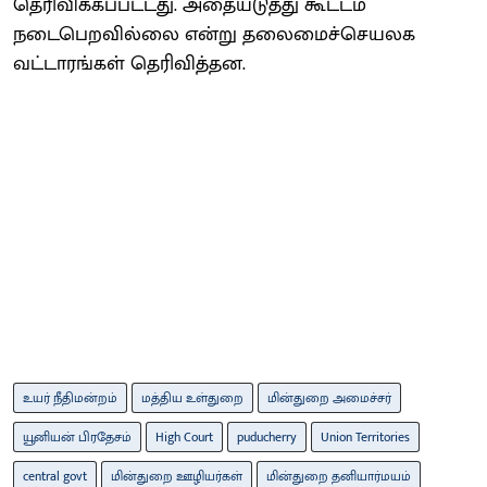
தெரிவிக்கப்பட்டது. அதையடுத்து கூட்டம்
நடைபெறவில்லை என்று தலைமைச்செயலக
வட்டாரங்கள் தெரிவித்தன.
உயர் நீதிமன்றம்
மத்திய உள்துறை
மின்துறை அமைச்சர்
யூனியன் பிரதேசம்
High Court
puducherry
Union Territories
central govt
மின்துறை ஊழியர்கள்
மின்துறை தனியார்மயம்