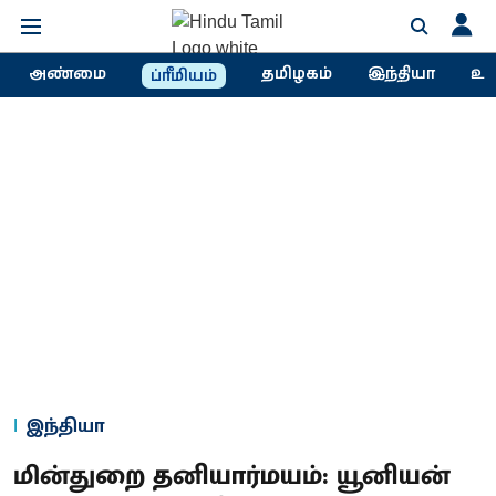
அண்மை
தமிழகம்
இந்தியா
உல
ப்ரீமியம்
இந்தியா
மின்துறை தனியார்மயம்: யூனியன்