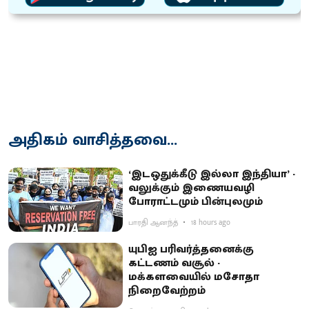
அதிகம் வாசித்தவை...
‘இடஒதுக்கீடு இல்லா இந்தியா’ -
வலுக்கும் இணையவழி
போராட்டமும் பின்புலமும்
பாரதி ஆனந்த்
18 hours ago
யுபிஐ பரிவர்த்தனைக்கு
கட்டணம் வசூல் -
மக்களவையில் மசோதா
நிறைவேற்றம்