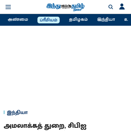
அண்மை
தமிழகம்
இந்தியா
உல
ப்ரீமியம்
இந்தியா
அமலாக்கத் துறை, சிபிஐ