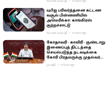
மோகன் கணபதி
20 hours ago
யுபிஐ பரிவர்த்தனை கட்டண
வசூல் பின்னணியில்
அமெரிக்கா: காங்கிரஸ்
குற்றச்சாட்டு
மோகன் கணபதி
19 hours ago
கோதாவரி - காவிரி - குண்டாறு
இணைப்புத் திட்டத்தை
செயல்படுத்த நடவடிக்கை
கோரி பிரதமருக்கு முதல்வர்
விஜய் கடிதம்
மு.சக்தி
19 hours ago