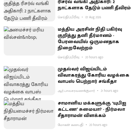
ரிசர்வ் வங்கி அதிகாரி: 2
நாட்களாக தேடும் பணி தீவிரம்
செய்திப்பிரிவு
07 Aug 2026
மத்திய அரசின் நிதி பகிர்வு
குறித்து தனி தீர்மானம் -
பேரவையில் ஒருமனதாக
நிறைவேற்றம்
செய்திப்பிரிவு
20 hours ago
முதல்வர் விஜய்யிடம்
விவாகரத்து கோரிய வழக்கை
வாபஸ் பெற்றார் சங்கீதா
ஆர்.பாலசரவணக்குமார்
21 hours ago
சாமானிய மக்களுக்கு ‘யுபிஐ
கட்டண’ சுமையா? - நிர்மலா
சீதாராமன் விளக்கம்
மோகன் கணபதி
20 hours ago