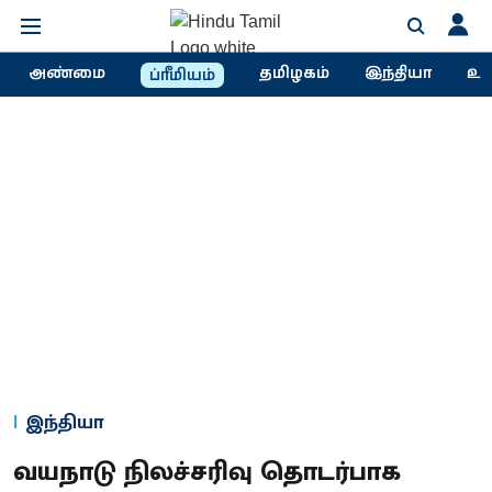
அண்மை
தமிழகம்
இந்தியா
உல
ப்ரீமியம்
இந்தியா
வயநாடு நிலச்சரிவு தொடர்பாக