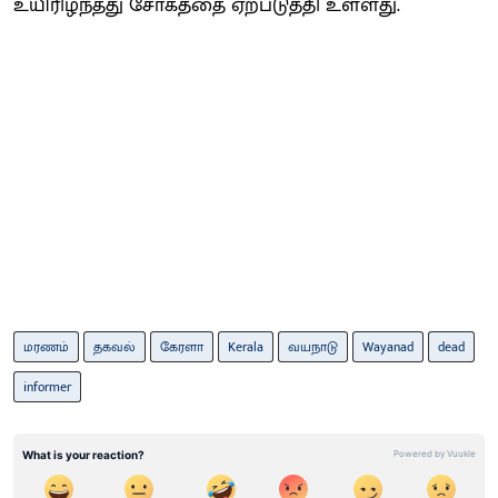
உயிரிழந்தது சோகத்தை ஏற்படுத்தி உள்ளது.
மரணம்
தகவல்
கேரளா
Kerala
வயநாடு
Wayanad
dead
informer