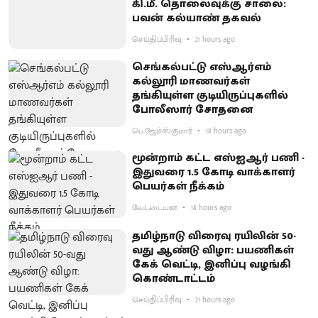
கி.மீ. தொலைவுக்கு சாலை:
பவன் கல்யாண் தகவல்
செய்திப்பிரிவு
21 hours ago
செங்கல்பட்டு எஸ்ஆர்எம்
கல்லூரி மாணவர்கள்
தங்கியுள்ள குடியிருப்புகளில்
போலீஸார் சோதனை
பெ.ஜேம்ஸ்குமார்
18 hours ago
மூன்றாம் கட்ட எஸ்ஐஆர் பணி -
இதுவரை 1.5 கோடி வாக்காளர்
பெயர்கள் நீக்கம்
வேட்டையன்
18 hours ago
தமிழ்நாடு விரைவு ரயிலின் 50-
வது ஆண்டு விழா: பயணிகள்
கேக் வெட்டி, இனிப்பு வழங்கி
கொண்டாட்டம்
செய்திப்பிரிவு
21 hours ago