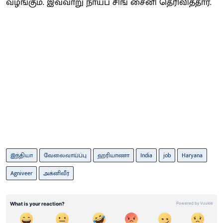
வழங்கும். இவ்வாறு நாயப் சிங் சைனி தெரிவித்தார்.
இந்தியா
வேலைவாய்ப்பு
ஹரியாணா
India
job
Haryana
Agniveer
அக்னிவீர்