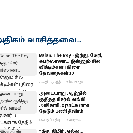
திகம் வாசித்தவை...
Balan: The Boy - இந்து, மேரி,
ஃபர்ஸானா... இன்னும் சில
விக்டிம்கள் | திரை
தேவதைகள் 30
பாரதி ஆனந்த்
17 hours ago
அடையாறு ஆற்றில்
குதித்த ரிசர்வ் வங்கி
அதிகாரி: 2 நாட்களாக
தேடும் பணி தீவிரம்
செய்திப்பிரிவு
07 Aug 2026
“இது திமிர் அல்ல...