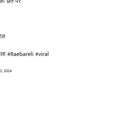
ी की छत पर
यरल
ामला
#Raebareli
#viral
10, 2024