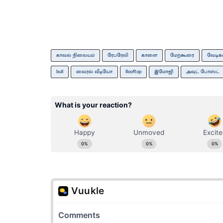
காவல் நிலையம்
ரேபரேலி
காளை
மேற்கூரை
வேடிக
bull
வைரல் வீடியோ
Rooftop
இமோஜி
அவுட் போஸ்ட்