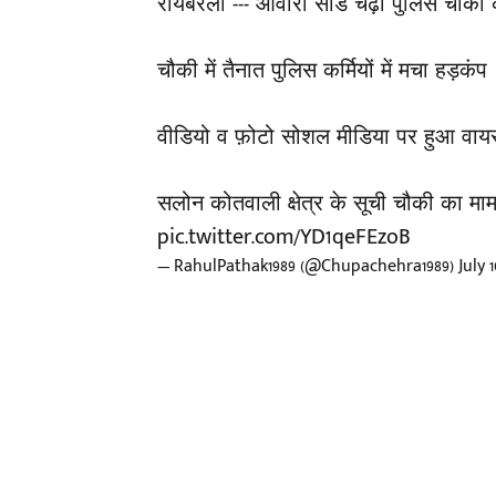
रायबरेली --- आवारा सांड चढ़ा पुलिस चौक
चौकी में तैनात पुलिस कर्मियों में मचा हड़कंप
वीडियो व फ़ोटो सोशल मीडिया पर हुआ वा
सलोन कोतवाली क्षेत्र के सूची चौकी का म
pic.twitter.com/YD1qeFEzoB
— RahulPathak1989 (@Chupachehra1989)
July 