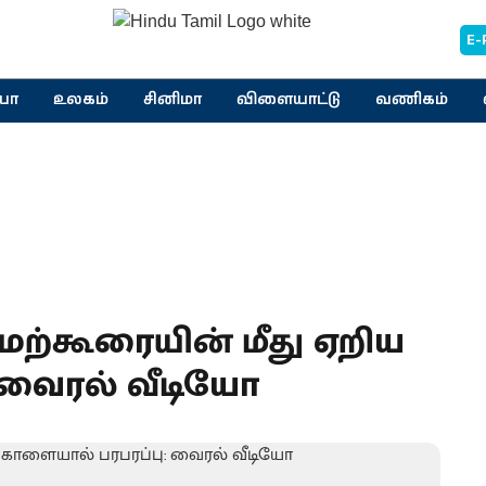
E-
யா
உலகம்
சினிமா
விளையாட்டு
வணிகம்
ேற்கூரையின் மீது ஏறிய
 வைரல் வீடியோ