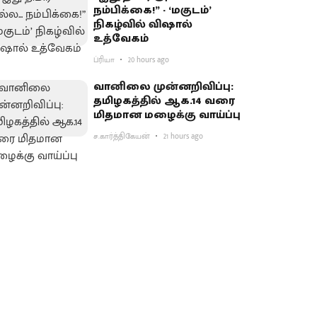
நம்பிக்கை!” - ‘மகுடம்’
நிகழ்வில் விஷால்
உத்வேகம்
ப்ரியா
20 hours ago
வானிலை முன்னறிவிப்பு:
தமிழகத்தில் ஆக.14 வரை
மிதமான மழைக்கு வாய்ப்பு
ச.கார்த்திகேயன்
21 hours ago