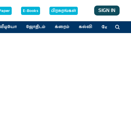
Paper
E-Books
பிரசுரங்கள்
SIGN IN
மேலும்
வீடியோ
ஜோதிடம்
க்ரைம்
கல்வி