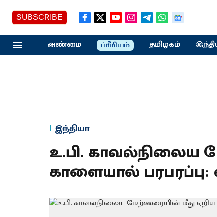
SUBSCRIBE
அண்மை
தமிழகம்
இந்தி
ப்ரீமியம்
இந்தியா
உ.பி. காவல்நிலைய ம
காளையால் பரபரப்பு: