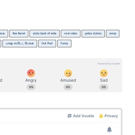
்கை
Rae Bareli
state bank of india
viral video
police station
emoji
பாரத ஸ்டேட் பேங்க்
Out Post
Funny