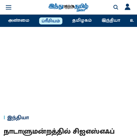
அண்மை
தமிழகம்
இந்தியா
உல
ப்ரீமியம்
இந்தியா
நாடாளுமன்றத்தில் சிஐஎஸ்எஃப்