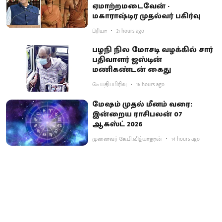
ஏமாற்றமடைவேன் -
மகாராஷ்டிர முதல்வர் பகிர்வு
ப்ரியா
21 hours ago
பழநி நில மோசடி வழக்கில் சார்
பதிவாளர் ஜஸ்டின்
மணிகண்டன் கைது
செய்திப்பிரிவு
16 hours ago
மேஷம் முதல் மீனம் வரை:
இன்றைய ராசிபலன் 07
ஆகஸ்ட் 2026
முனைவர் கே.பி.வித்யாதரன்
14 hours ago