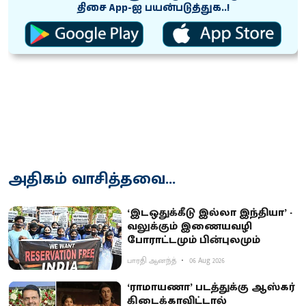
திசை App-ஐ பயன்படுத்துக..!
அதிகம் வாசித்தவை...
‘இடஒதுக்கீடு இல்லா இந்தியா’ -
வலுக்கும் இணையவழி
போராட்டமும் பின்புலமும்
பாரதி ஆனந்த்
06 Aug 2026
‘ராமாயணா’ படத்துக்கு ஆஸ்கர்
கிடைக்காவிட்டால்