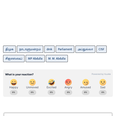
திமுக
நாடாளுமன்றம்
dmk
Parliament
அப்துல்லா
CISF
சிஐஎஸ்எஃப்
MP Abdulla
M. M. Abdulla