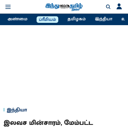
அண்மை
தமிழகம்
இந்தியா
உல
ப்ரீமியம்
இந்தியா
இலவச மின்சாரம், மேம்பட்ட