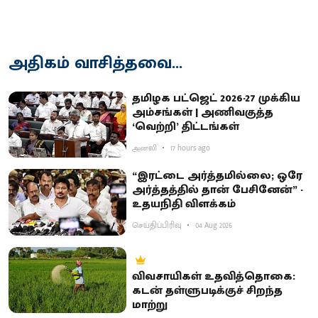
அதிகம் வாசித்தவை...
தமிழக பட்ஜெட் 2026-27 முக்கிய
அம்சங்கள் | அணிவகுத்த
‘வெற்றி’ திட்டங்கள்
அனலி
17 hours ago
“இரட்டை அர்த்தமில்லை; ஒரே
அர்த்தத்தில் தான் பேசினேன்” -
உதயநிதி விளக்கம்
செய்திப்பிரிவு
04 Aug 2026
விவசாயிகள் உதவித்தொகை:
கடன் தள்ளுபடிக்குச் சிறந்த
மாற்று