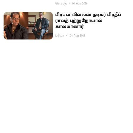
செ.சரத்
04 Aug 2026
பிரபல வில்லன் நடிகர் பிரதீப்
ராவத் புற்றுநோயால்
காலமானார்
ப்ரியா
04 Aug 2026