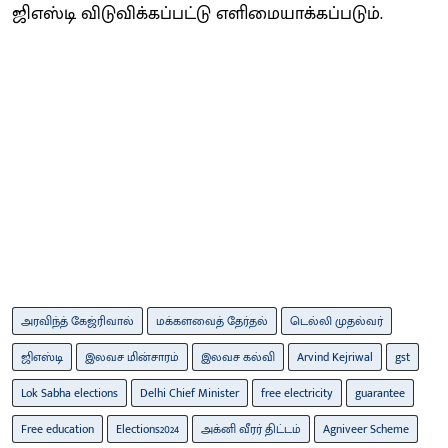
ஜிஎஸ்டி விடுவிக்கப்பட்டு எளிமையாக்கப்படும்.
அரவிந்த் கேஜ்ரிவால்
மக்களவைத் தேர்தல்
டெல்லி முதல்வர்
ஜிஎஸ்டி
இலவச மின்சாரம்
இலவச கல்வி
Arvind Kejriwal
gst
Lok Sabha elections
Delhi Chief Minister
free electricity
guarantee
Free education
Elections2024
அக்னி வீரர் திட்டம்
Agniveer Scheme