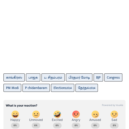
காங்கிரஸ்
பாஜக
ப. சிதம்பரம்
பிரதமர் மோடி
BJP
Congress
PM Modi
P chidambaram
Elections2024
தேர்தல்2024