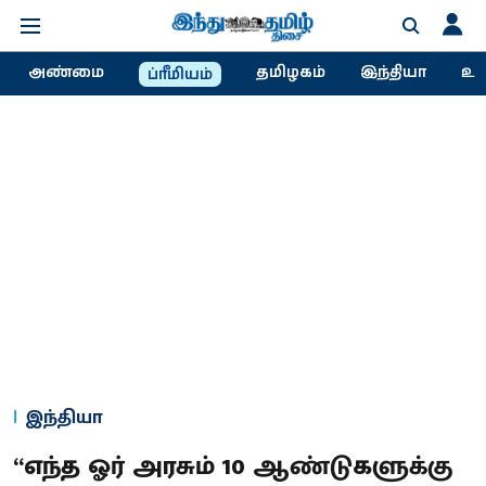
அண்மை
தமிழகம்
இந்தியா
உல
ப்ரீமியம்
இந்தியா
“எந்த ஓர் அரசும் 10 ஆண்டுகளுக்கு