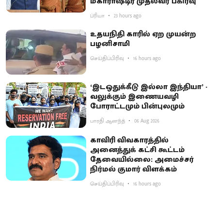
மகாராஷ்டிர முதல்வர் பகிர்வு
ப்ரியா
23 hours ago
உதயநிதி காரில் ஏற முயன்ற
பழனிசாமி
செய்திப்பிரிவு
16 hours ago
‘இடஒதுக்கீடு இல்லா இந்தியா’ -
வலுக்கும் இணையவழி
போராட்டமும் பின்புலமும்
பாரதி ஆனந்த்
06 Aug 2026
காவிரி விவகாரத்தில்
அனைத்துக் கட்சி கூட்டம்
தேவையில்லை: அமைச்சர்
நிர்மல் குமார் விளக்கம்
செய்திப்பிரிவு
16 hours ago