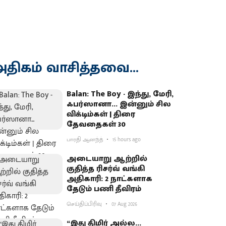
திகம் வாசித்தவை...
Balan: The Boy - இந்து, மேரி,
ஃபர்ஸானா... இன்னும் சில
விக்டிம்கள் | திரை
தேவதைகள் 30
பாரதி ஆனந்த்
15 hours ago
அடையாறு ஆற்றில்
குதித்த ரிசர்வ் வங்கி
அதிகாரி: 2 நாட்களாக
தேடும் பணி தீவிரம்
செய்திப்பிரிவு
07 Aug 2026
“இது திமிர் அல்ல...