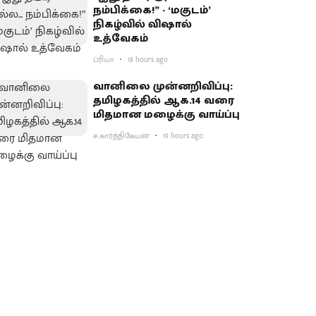
நம்பிக்கை!” - ‘மகுடம்’
நிகழ்வில் விஷால்
உத்வேகம்
ப்ரியா
18 hours ago
வானிலை முன்னறிவிப்பு:
தமிழகத்தில் ஆக.14 வரை
மிதமான மழைக்கு வாய்ப்பு
ச.கார்த்திகேயன்
19 hours ago