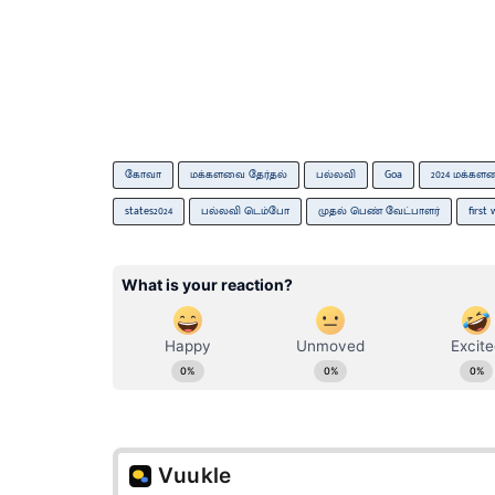
கோவா
மக்களவை தேர்தல்
பல்லவி
Goa
2024 மக்கள
states2024
பல்லவி டெம்போ
முதல் பெண் வேட்பாளர்
first