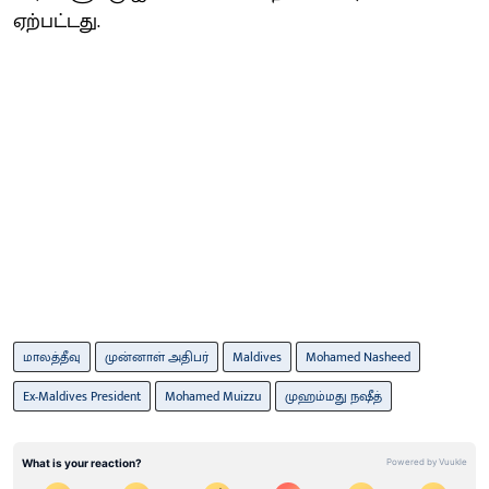
ஏற்பட்டது.
மாலத்தீவு
முன்னாள் அதிபர்
Maldives
Mohamed Nasheed
Ex-Maldives President
Mohamed Muizzu
முஹம்மது நஷீத்