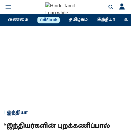
அண்மை
தமிழகம்
இந்தியா
உல
ப்ரீமியம்
இந்தியா
“இந்தியர்களின் புறக்கணிப்பால்