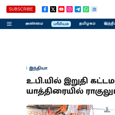
SUBSCRIBE
அண்மை
தமிழகம்
இந்தி
ப்ரீமியம்
இந்தியா
உ.பி.யில் இறுதி கட
யாத்திரையில் ராகுலுட