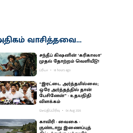
திகம் வாசித்தவை...
சந்தீப் கிஷனின் ‘கரிகாலா’
முதல் தோற்றம் வெளியீடு!
ப்ரியா
18 hours ago
“இரட்டை அர்த்தமில்லை;
ஒரே அர்த்தத்தில் தான்
பேசினேன்” - உதயநிதி
விளக்கம்
செய்திப்பிரிவு
04 Aug 2026
காவிரி - வைகை -
குண்டாறு இணைப்புத்