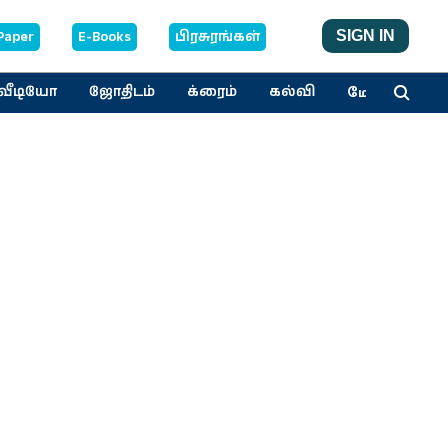
Paper
E-Books
பிரசுரங்கள்
SIGN IN
மேலும்
வீடியோ
ஜோதிடம்
க்ரைம்
கல்வி