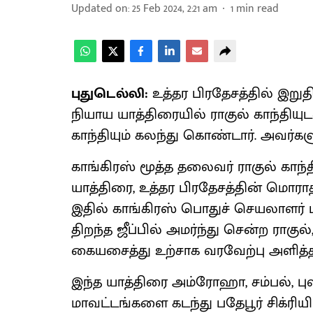
Updated on
:
25 Feb 2024, 2:21 am
1
min read
புதுடெல்லி:
உத்தர பிரதேசத்தில் இற
நியாய யாத்திரையில் ராகுல் காந்தியு
காந்தியும் கலந்து கொண்டார். அவர்கள
காங்கிரஸ் மூத்த தலைவர் ராகுல் காந
யாத்திரை, உத்தர பிரதேசத்தின் மொராத
இதில் காங்கிரஸ் பொதுச் செயலாளர் பி
திறந்த ஜீப்பில் அமர்ந்து சென்ற ராகுல்
கையசைத்து உற்சாக வரவேற்பு அளித்த
இந்த யாத்திரை அம்ரோஹா, சம்பல், பு
மாவட்டங்களை கடந்து பதேபூர் சிக்ரிய