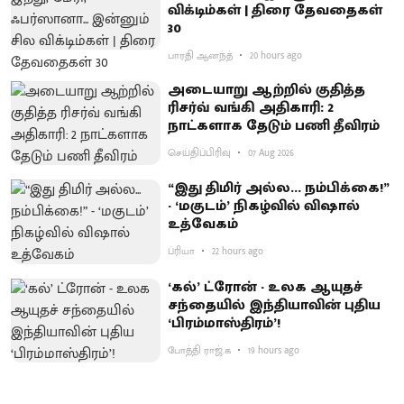
விக்டிம்கள் | திரை தேவதைகள்
30
பாரதி ஆனந்த்
20 hours ago
அடையாறு ஆற்றில் குதித்த
ரிசர்வ் வங்கி அதிகாரி: 2
நாட்களாக தேடும் பணி தீவிரம்
செய்திப்பிரிவு
07 Aug 2026
“இது திமிர் அல்ல... நம்பிக்கை!”
- ‘மகுடம்’ நிகழ்வில் விஷால்
உத்வேகம்
ப்ரியா
22 hours ago
‘கல்’ ட்ரோன் - உலக ஆயுதச்
சந்தையில் இந்தியாவின் புதிய
‘பிரம்மாஸ்திரம்’!
போத்தி ராஜ்.க
19 hours ago