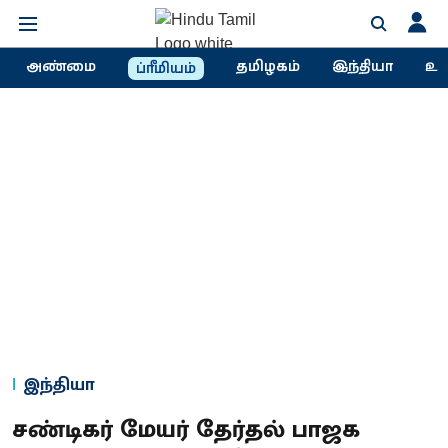
அண்மை
தமிழகம்
இந்தியா
உல
ப்ரீமியம்
இந்தியா
சண்டிகர் மேயர் தேர்தல் பாஜக