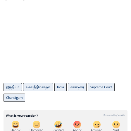
இந்தியா
உச்ச நீதிமன்றம்
India
சண்டிகர்
Supreme Court
Chandigarh