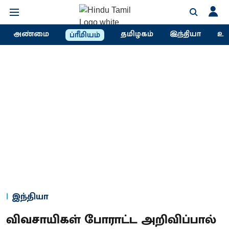
அண்மை
தமிழகம்
இந்தியா
உல
ப்ரீமியம்
இந்தியா
விவசாயிகள் போராட்ட அறிவிப்பால்