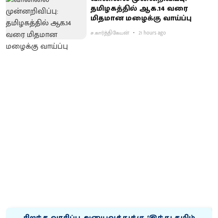
தமிழகத்தில் ஆக.14 வரை
மிதமான மழைக்கு வாய்ப்பு
ச.கார்த்திகேயன்
21 hours ago