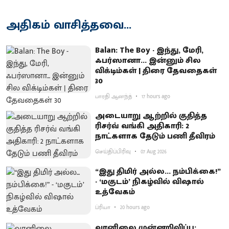
அதிகம் வாசித்தவை...
Balan: The Boy - இந்து, மேரி,
ஃபர்ஸானா... இன்னும் சில
விக்டிம்கள் | திரை தேவதைகள்
30
பாரதி ஆனந்த்
17 hours ago
அடையாறு ஆற்றில் குதித்த
ரிசர்வ் வங்கி அதிகாரி: 2
நாட்களாக தேடும் பணி தீவிரம்
செய்திப்பிரிவு
07 Aug 2026
“இது திமிர் அல்ல... நம்பிக்கை!”
- ‘மகுடம்’ நிகழ்வில் விஷால்
உத்வேகம்
ப்ரியா
20 hours ago
வானிலை முன்னறிவிப்பு: