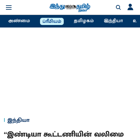
அண்மை
தமிழகம்
இந்தியா
உல
ப்ரீமியம்
இந்தியா
“இண்டியா கூட்டணியின் வலிமை