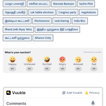
மம்தா பானர்ஜி
சச்சின் பைலட்
Mamata Banerjee
Sachin Pilot
தொகுதி பங்கீடு
Lok Sabha elections
Congress party
negotiations
இண்டியா கூட்டணி
Elections2024
seat-sharing
India Bloc.
Bharat Jodo Nyay Yatra
இந்திய ஒற்றுமை நீதி யாத்திரை
கூட்டணி ஒற்றுமை
Alliance Unity