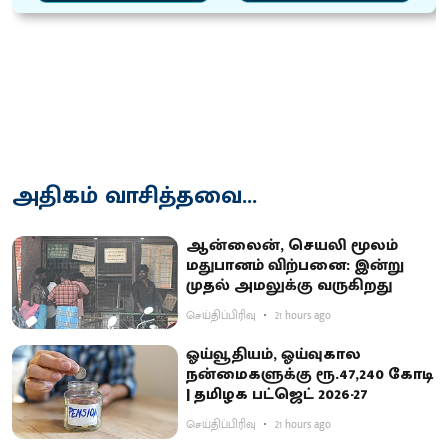
அதிகம் வாசித்தவை...
ஆன்லைன், செயலி மூலம்
மதுபானம் விற்பனை: இன்று
முதல் அமலுக்கு வருகிறது
செய்திப்பிரிவு
21 hours ago
ஓய்வூதியம், ஓய்வுகால
நன்மைகளுக்கு ரூ.47,240 கோடி
| தமிழக பட்ஜெட் 2026-27
செய்திப்பிரிவு
21 hours ago