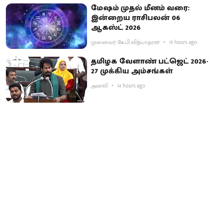
மேஷம் முதல் மீனம் வரை:
இன்றைய ராசிபலன் 06
ஆகஸ்ட் 2026
முனைவர் கே.பி.வித்யாதரன்
19 hours ago
தமிழக வேளாண் பட்ஜெட் 2026-
27 முக்கிய அம்சங்கள்
அனலி
14 hours ago