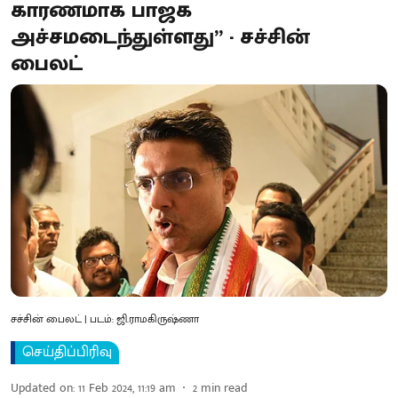
காரணமாக பாஜக
அச்சமடைந்துள்ளது” - சச்சின்
பைலட்
சச்சின் பைலட் | படம்: ஜி.ராமகிருஷ்ணா
செய்திப்பிரிவு
Updated on
:
11 Feb 2024, 11:19 am
2
min read