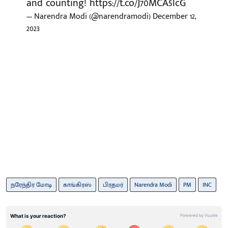
and counting!
https://t.co/J70MCA5lcG
— Narendra Modi (@narendramodi)
December 12,
2023
நரேந்திர மோடி
காங்கிரஸ்
பிரதமர்
Narendra Modi
PM
INC