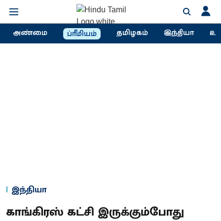
அண்மை
தமிழகம்
இந்தியா
உல
ப்ரீமியம்
இந்தியா
காங்கிரஸ் கட்சி இருக்கும்போது