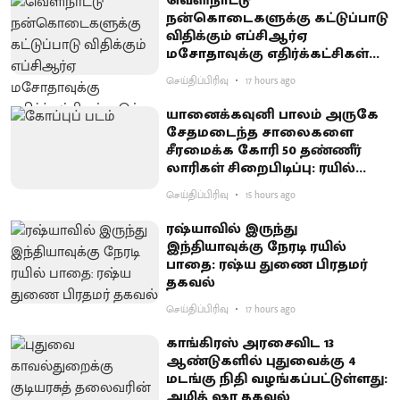
வெளிநாட்டு
நன்கொடைகளுக்கு கட்டுப்பாடு
விதிக்கும் எப்சிஆர்ஏ
மசோதாவுக்கு எதிர்க்கட்சிகள்
கடும் எதிர்ப்பு
செய்திப்பிரிவு
17 hours ago
யானைக்கவுனி பாலம் அருகே
சேதமடைந்த சாலைகளை
சீரமைக்க கோரி 50 தண்ணீர்
லாரிகள் சிறைபிடிப்பு: ரயில்வே
குடியிருப்புவாசிகள் போராட்டம்
செய்திப்பிரிவு
15 hours ago
ரஷ்யாவில் இருந்து
இந்தியாவுக்கு நேரடி ரயில்
பாதை: ரஷ்ய துணை பிரதமர்
தகவல்
செய்திப்பிரிவு
17 hours ago
காங்கிரஸ் அரசைவிட 13
ஆண்டுகளில் புதுவைக்கு 4
மடங்கு நிதி வழங்கப்பட்டுள்ளது:
அமித் ஷா தகவல்