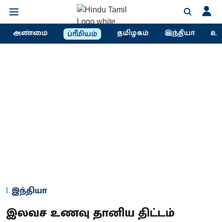
அண்மை
தமிழகம்
இந்தியா
உல
ப்ரீமியம்
இந்தியா
இலவச உணவு தானிய திட்டம்