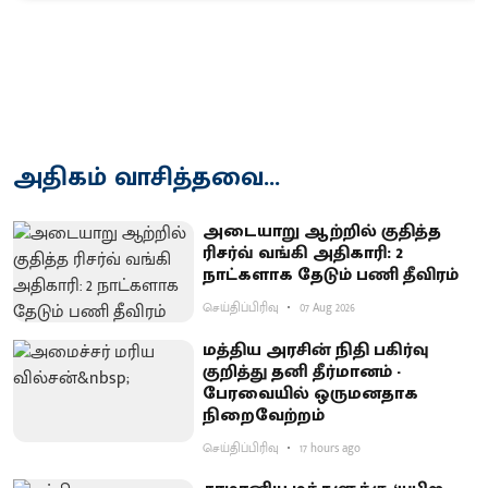
அதிகம் வாசித்தவை...
அடையாறு ஆற்றில் குதித்த
ரிசர்வ் வங்கி அதிகாரி: 2
நாட்களாக தேடும் பணி தீவிரம்
செய்திப்பிரிவு
07 Aug 2026
மத்திய அரசின் நிதி பகிர்வு
குறித்து தனி தீர்மானம் -
பேரவையில் ஒருமனதாக
நிறைவேற்றம்
செய்திப்பிரிவு
17 hours ago