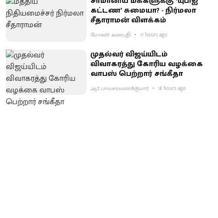
சாமானிய மக்களுக்கு ‘யுபிஐ
கட்டண’ சுமையா? - நிர்மலா
சீதாராமன் விளக்கம்
மோகன் கணபதி
17 hours ago
முதல்வர் விஜய்யிடம்
விவாகரத்து கோரிய வழக்கை
வாபஸ் பெற்றார் சங்கீதா
ஆர்.பாலசரவணக்குமார்
18 hours ago