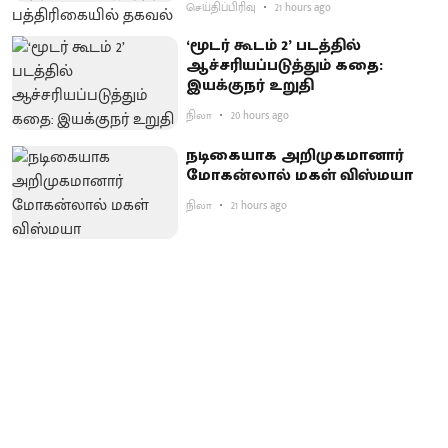
செய்திப்பிரிவு
21 hours ago
‘மூடர் கூடம் 2’ படத்தில்
ஆச்சரியப்படுத்​தும் கதை:
இயக்குநர் உறுதி
நிலா
20 hours ago
நடிகையாக அறிமுகமானார்
மோகன்லால் மகள் விஸ்மயா
நிலா
21 hours ago