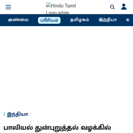
அண்மை
தமிழகம்
இந்தியா
உல
ப்ரீமியம்
இந்தியா
பாலியல் துன்புறுத்தல் வழக்கில்