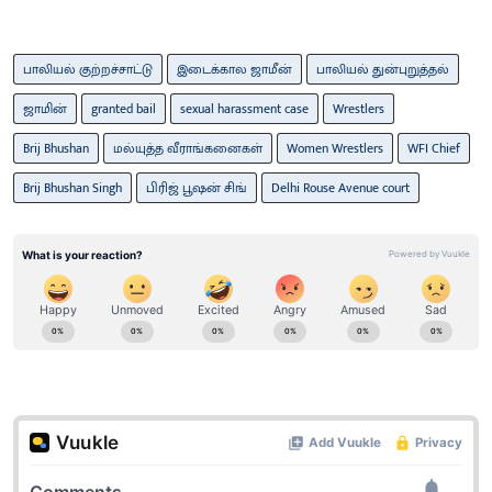
பாலியல் குற்றச்சாட்டு
இடைக்கால ஜாமீன்
பாலியல் துன்புறுத்தல்
ஜாமின்
granted bail
sexual harassment case
Wrestlers
Brij Bhushan
மல்யுத்த வீராங்கனைகள்
Women Wrestlers
WFI Chief
Brij Bhushan Singh
பிரிஜ் பூஷன் சிங்
Delhi Rouse Avenue court