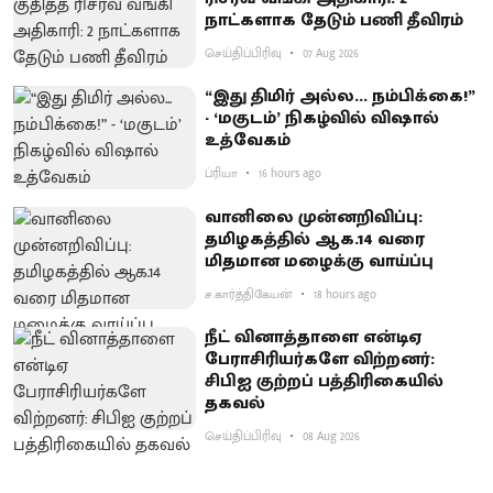
நாட்களாக தேடும் பணி தீவிரம்
செய்திப்பிரிவு
07 Aug 2026
“இது திமிர் அல்ல... நம்பிக்கை!”
- ‘மகுடம்’ நிகழ்வில் விஷால்
உத்வேகம்
ப்ரியா
16 hours ago
வானிலை முன்னறிவிப்பு:
தமிழகத்தில் ஆக.14 வரை
மிதமான மழைக்கு வாய்ப்பு
ச.கார்த்திகேயன்
18 hours ago
நீட் வினாத்தாளை என்டிஏ
பேராசிரியர்களே விற்றனர்:
சிபிஐ குற்றப் பத்திரிகையில்
தகவல்
செய்திப்பிரிவு
08 Aug 2026