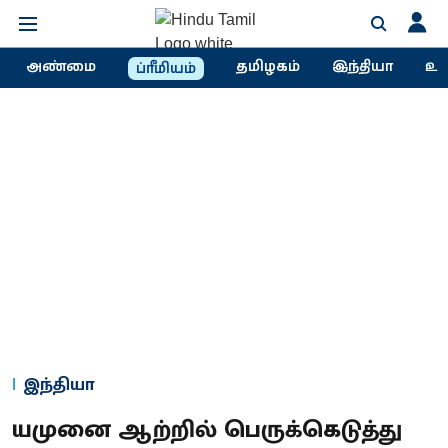
அண்மை
தமிழகம்
இந்தியா
உல
ப்ரீமியம்
இந்தியா
யமுனை ஆற்றில் பெருக்கெடுத்து