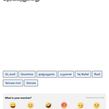
டெல்லி
வெள்ளம்
தாஜ்மஹால்
யமுனை
Taj Mahal
flood
Yamuna river
Yamuna