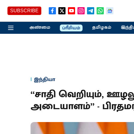
SUBSCRIBE
அண்மை
தமிழகம்
இந்தி
ப்ரீமியம்
இந்தியா
“சாதி வெறியும், ஊழலு
அடையாளம்” - பிரதமர்