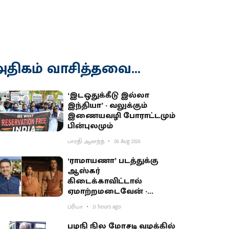
திகம் வாசித்தவை...
‘இடஒதுக்கீடு இல்லா
இந்தியா’ - வலுக்கும்
இணையவழி போராட்டமும்
பின்புலமும்
பாரதி ஆனந்த்
06 Aug 2026
‘ராமாயணா’ படத்துக்கு
ஆஸ்கர்
கிடைக்காவிட்டால்
ஏமாற்றமடைவேன் -
மகாராஷ்டிர முதல்வர்
ப்ரியா
21 hours ago
பகிர்வு
பழநி நில மோசடி வழக்கில்