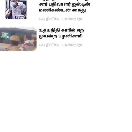
சார் பதிவாளர் ஜஸ்டின்
மணிகண்டன் கைது
செய்திப்பிரிவு
16 hours ago
உதயநிதி காரில் ஏற
முயன்ற பழனிசாமி
செய்திப்பிரிவு
14 hours ago