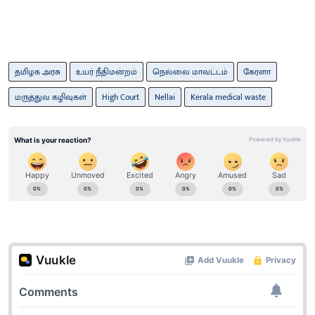
தமிழக அரசு
உயர் நீதிமன்றம்
நெல்லை மாவட்டம்
கேரளா
மருத்துவ கழிவுகள்
High Court
Nellai
Kerala medical waste