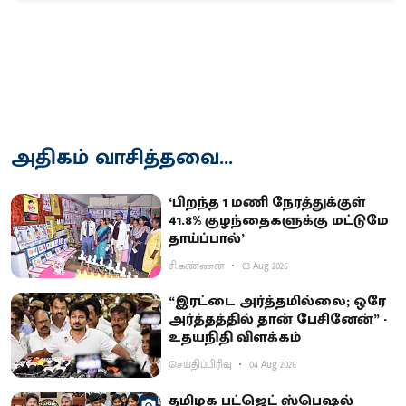
அதிகம் வாசித்தவை...
‘பிறந்த 1 மணி நேரத்துக்குள்
41.8% குழந்தைகளுக்கு மட்டுமே
தாய்ப்பால்’
சி.கண்ணன்
03 Aug 2026
“இரட்டை அர்த்தமில்லை; ஒரே
அர்த்தத்தில் தான் பேசினேன்” -
உதயநிதி விளக்கம்
செய்திப்பிரிவு
04 Aug 2026
தமிழக பட்ஜெட் ஸ்பெஷல்