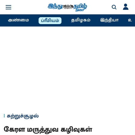
அண்மை
தமிழகம்
இந்தியா
உல
ப்ரீமியம்
சுற்றுச்சூழல்
கேரள மருத்துவ கழிவுகள்