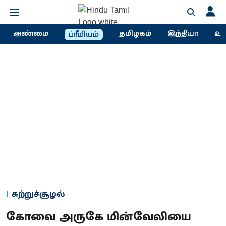
அண்மை
தமிழகம்
இந்தியா
உல
ப்ரீமியம்
சுற்றுச்சூழல்
கோவை அருகே மின்வேலியை