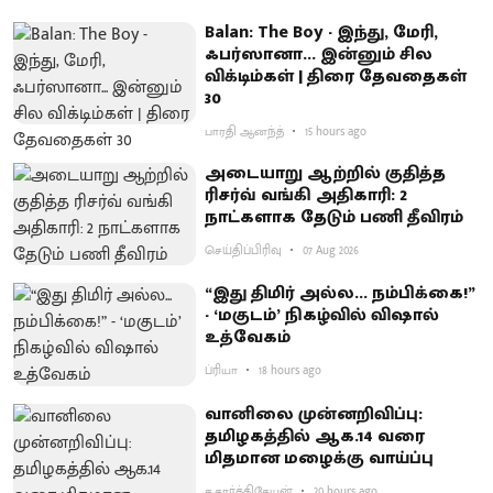
Balan: The Boy - இந்து, மேரி,
ஃபர்ஸானா... இன்னும் சில
விக்டிம்கள் | திரை தேவதைகள்
30
பாரதி ஆனந்த்
15 hours ago
அடையாறு ஆற்றில் குதித்த
ரிசர்வ் வங்கி அதிகாரி: 2
நாட்களாக தேடும் பணி தீவிரம்
செய்திப்பிரிவு
07 Aug 2026
“இது திமிர் அல்ல... நம்பிக்கை!”
- ‘மகுடம்’ நிகழ்வில் விஷால்
உத்வேகம்
ப்ரியா
18 hours ago
வானிலை முன்னறிவிப்பு:
தமிழகத்தில் ஆக.14 வரை
மிதமான மழைக்கு வாய்ப்பு
ச.கார்த்திகேயன்
20 hours ago