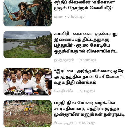
சந்தீப் கிஷனின் ‘கரிகாலா’
முதல் தோற்றம் வெளியீடு!
ப்ரியா
21 hours ago
காவிரி - வைகை - குண்டாறு
இணைப்புத் திட்டத்துக்கு
புத்துயிர் - ரூ.150 கோடியே
ஒதுக்கியதால் விவசாயிகள்
ஏமாற்றம்
இ.ஜெகநாதன்
21 hours ago
“இரட்டை அர்த்தமில்லை; ஒரே
அர்த்தத்தில் தான் பேசினேன்” -
உதயநிதி விளக்கம்
செய்திப்பிரிவு
04 Aug 2026
பழநி நில மோசடி வழக்கில்
சார்பதிவாளர், பத்திர எழுத்தர்
முன்ஜாமீன் மனுக்கள் தள்ளுபடி
கி.மகாராஜன்
20 hours ago