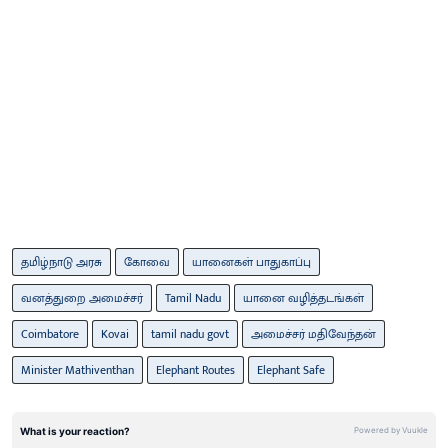
தமிழ்நாடு அரசு
கோவை
யானைகள் பாதுகாப்பு
வனத்துறை அமைச்சர்
Tamil Nadu
யானை வழித்தடங்கள்
Coimbatore
Kovai
tamil nadu govt
அமைச்சர் மதிவேந்தன்
Minister Mathiventhan
Elephant Routes
Elephant Safe