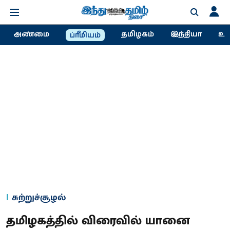
அண்மை
தமிழகம்
இந்தியா
உல
ப்ரீமியம்
சுற்றுச்சூழல்
தமிழகத்தில் விரைவில் யானை