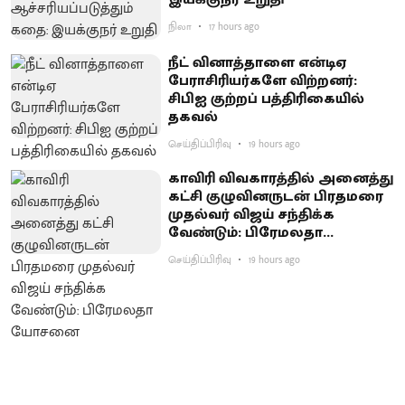
நிலா
17 hours ago
நீட் வினாத்தாளை என்டிஏ
பேராசிரியர்களே விற்றனர்:
சிபிஐ குற்றப் பத்திரிகையில்
தகவல்
செய்திப்பிரிவு
19 hours ago
காவிரி விவகாரத்தில் அனைத்து
கட்சி குழுவினருடன் பிரதமரை
முதல்வர் விஜய் சந்திக்க
வேண்டும்: பிரேமலதா
யோசனை
செய்திப்பிரிவு
19 hours ago