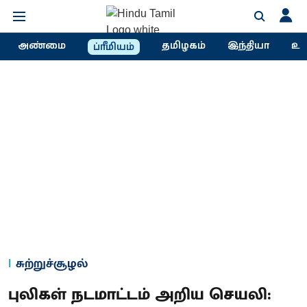
அண்மை
தமிழகம்
இந்தியா
உல
ப்ரீமியம்
சுற்றுச்சூழல்
புலிகள் நடமாட்டம் அறிய செயலி: