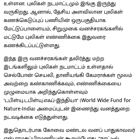
உள்ளன. புலிகள் நடமாட்டமும் இங்கு இருந்து
வருகிறது. ஆனால், தேசிய அளவிலான புலிகள்
கணக்கெடுப்புப் பணியின் ஒருபகுதியாக
மேட்டுப்பாளையம், சிறுமுகை வனச்சரகங்களில்
மட்டுமே புலிகள் எண்ணிக்கை இதுவரை
கணக்கிடப்பட்டுள்ளது.
இந்த இரு வனச்சரகங்கள் தவிர்த்து மற்ற
இடங்களிலும் புலிகள் நடமாட்டம் உள்ளதால்
செல்போன் செயலி, தானியங்கி கேமராக்கள் மூலம்
அவற்றை கண்காணிக்கவும், எண்ணிக்கையை
முழுமையாக அறிந்துகொள்ளவும்
‘டபிள்யு.டபிள்யு.எஃப்-இந்தியா’ (World Wide Fund for
Nature-India) அமைப்புடன் இணைந்து வனத்துறை
நடவடிக்கை எடுத்துள்ளது.
இதுதொடர்பாக கோவை மண்டல வனப் பாதுகாவலர்
எஸ்.ராமசுப்பிரமணியன் கூறும்போது, “நாட்டில்