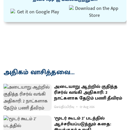
அதிகம் வாசித்தவை...
அடையாறு ஆற்றில் குதித்த
ரிசர்வ் வங்கி அதிகாரி: 2
நாட்களாக தேடும் பணி தீவிரம்
செய்திப்பிரிவு
07 Aug 2026
‘மூடர் கூடம் 2’ படத்தில்
ஆச்சரியப்படுத்​தும் கதை:
இயக்குநர் உறுதி