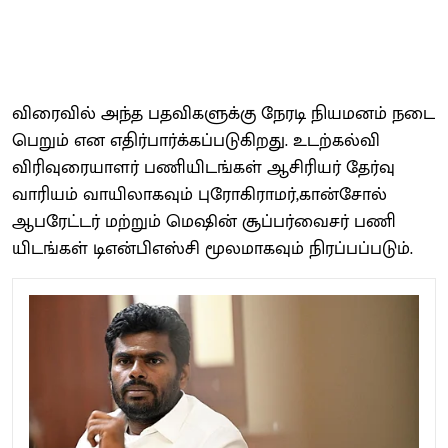
விரை​வில் அந்த பதவி​களுக்கு நேரடி நியமனம் நடை​
பெறும் என எதிர்​பார்க்​கப்​படு​கிறது. உடற்​கல்வி
விரிவுரை​யாளர் பணி​யிடங்​கள் ஆசிரியர் தேர்வு
வாரி​யம் வாயி​லாக​வும் புரோகி​ராமர்,கான்​சோல்
ஆபரேட்​டர் மற்​றும் மெஷின் சூப்​பர்​வைசர் பணி​
யிடங்​கள் டிஎன்​பிஎஸ்சி மூல​மாக​வும்​ நிரப்​பப்​படும்.