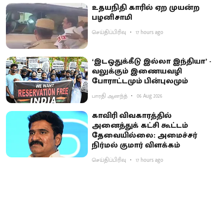
உதயநிதி காரில் ஏற முயன்ற
பழனிசாமி
செய்திப்பிரிவு
17 hours ago
‘இடஒதுக்கீடு இல்லா இந்தியா’ -
வலுக்கும் இணையவழி
போராட்டமும் பின்புலமும்
பாரதி ஆனந்த்
06 Aug 2026
காவிரி விவகாரத்தில்
அனைத்துக் கட்சி கூட்டம்
தேவையில்லை: அமைச்சர்
நிர்மல் குமார் விளக்கம்
செய்திப்பிரிவு
17 hours ago