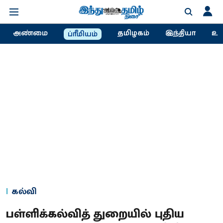
அண்மை
தமிழகம்
இந்தியா
உல
ப்ரீமியம்
கல்வி
பள்ளிக்கல்வித் துறையில் புதிய