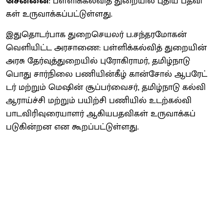
சென்னை
: பள்​ளிக்​கல்​வித் துறை​யில் புதிய பதவி​
கள் உரு​வாக்​கப்​பட்​டுள்ளது.
இதுதொடர்​பாக துறைசெயலர் ப.சந்தரமோகன்
வெளி​யிட்​ட அரசாணை: பள்​ளிக்​கல்​வித் துறை​யின்
அரசு தேர்​வுத்​துறை​யில் புரோகி​ராமர், தமிழ்​நாடு
பொது சார்​நிலை பணி​யின்​கீழ் கான்​சோல் ஆபரேட்​
டர் மற்​றும் மெஷின் சூப்​பர்​வைசர், தமிழ்​நாடு கல்வி
ஆராய்ச்சி மற்​றும் பயிற்சி பணி​யில் உடற்​கல்வி
பாடவிரிவுரை​யாளர் ஆகியபதவிகள் உரு​வாக்​கப்​
படுகின்றன என கூறப்பட்டுள்ளது.