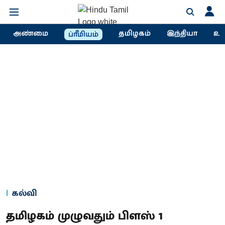
அண்மை
தமிழகம்
இந்தியா
உல
ப்ரீமியம்
கல்வி
தமிழகம் முழுவதும் பிளஸ் 1