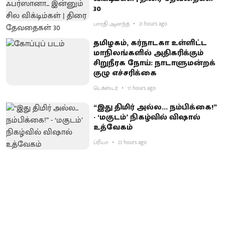
30
பாரதி ஆனந்த்
21 hours ago
தமிழகம், கர்நாடகா உள்ளிட்ட
மாநிலங்களில் அதிகரிக்கும்
சிறுநீரக நோய்: நாடாளுமன்றக்
குழு எச்சரிக்கை
டெக்ஸ்டர்
17 hours ago
“இது திமிர் அல்ல... நம்பிக்கை!”
- ‘மகுடம்’ நிகழ்வில் விஷால்
உத்வேகம்
ப்ரியா
23 hours ago