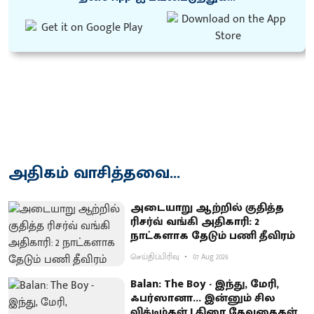
அதிகம் வாசித்தவை...
அடையாறு ஆற்றில் குதித்த
ரிசர்வ் வங்கி அதிகாரி: 2
நாட்களாக தேடும் பணி தீவிரம்
செய்திப்பிரிவு
07 Aug 2026
Balan: The Boy - இந்து, மேரி,
ஃபர்ஸானா... இன்னும் சில
விக்டிம்கள் | திரை தேவதைகள்