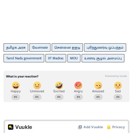
தமிழக அரசு
வேளாண்
சென்னை ஐஐடி
புரிந்துணர்வு ஒப்பந்தம்
Tamil Nadu government
IIT Madras
MOU
உணவு சூழல் அமைப்பு