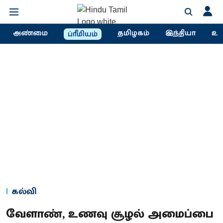
அண்மை
தமிழகம்
இந்தியா
உல
ப்ரீமியம்
கல்வி
வேளாண், உணவு சூழல் அமைப்பை