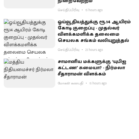
நிறைவேற்றம்
செய்திப்பிரிவு
15 hours ago
ஓய்வூதியத்துக்கு ரூ.14 ஆயிரம்
கோடி குறைப்பு - முதல்வர்
விளக்கமளிக்க தலைமை
செயலக சங்கம் வலியுறுத்தல்
செய்திப்பிரிவு
23 hours ago
சாமானிய மக்களுக்கு ‘யுபிஐ
கட்டண’ சுமையா? - நிர்மலா
சீதாராமன் விளக்கம்
மோகன் கணபதி
15 hours ago