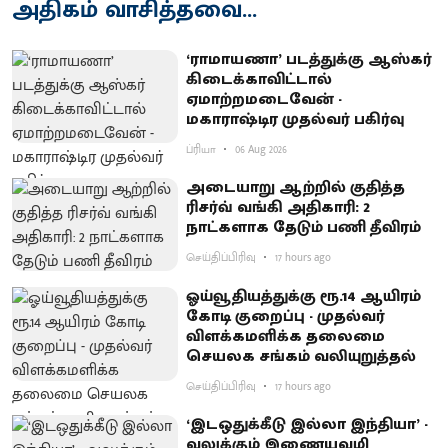
அதிகம் வாசித்தவை...
‘ராமாயணா’ படத்துக்கு ஆஸ்கர்
கிடைக்காவிட்டால்
ஏமாற்றமடைவேன் -
மகாராஷ்டிர முதல்வர் பகிர்வு
ப்ரியா
06 Aug 2026
அடையாறு ஆற்றில் குதித்த
ரிசர்வ் வங்கி அதிகாரி: 2
நாட்களாக தேடும் பணி தீவிரம்
செய்திப்பிரிவு
17 hours ago
ஓய்வூதியத்துக்கு ரூ.14 ஆயிரம்
கோடி குறைப்பு - முதல்வர்
விளக்கமளிக்க தலைமை
செயலக சங்கம் வலியுறுத்தல்
செய்திப்பிரிவு
17 hours ago
‘இடஒதுக்கீடு இல்லா இந்தியா’ -
வலுக்கும் இணையவழி