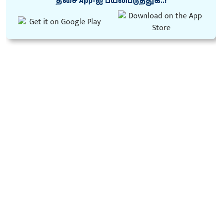
திசை App-ஐ பயன்படுத்துக..!