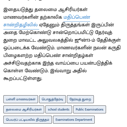
இதையடுத்து தலைமை ஆசிரியர்கள்
மாணவர்களின் தற்காலிக
மதிப்பெண்
சான்றிதழிலில்
ஏதேனும் திருத்தங்கள் இருப்பின்
அதை மேற்கொண்டு சான்றொப்பமிட்டு தேர்வுத்
துறை மாவட்ட அலுவலகத்தில் ஜூன்13-ம் தேதிக்குள்
ஒப்படைக்க வேண்டும். மாணவர்களின் நலன் கருதி
பிழைகளற்ற மதிப்பெண் சான்றிதழ்கள்
அச்சிடுவதற்காக இந்த வாய்ப்பை பயன்படுத்திக்
கொள்ள வேண்டும். இவ்வாறு அதில்
கூறப்பட்டுள்ளது.
பள்ளி மாணவர்கள்
பொதுத்தேர்வு
தேர்வுத் துறை
தலைமை ஆசிரியர்கள்
school students
Public Examinations
பெயர்ப் பட்டியலில் திருத்தம்
Examinations Department