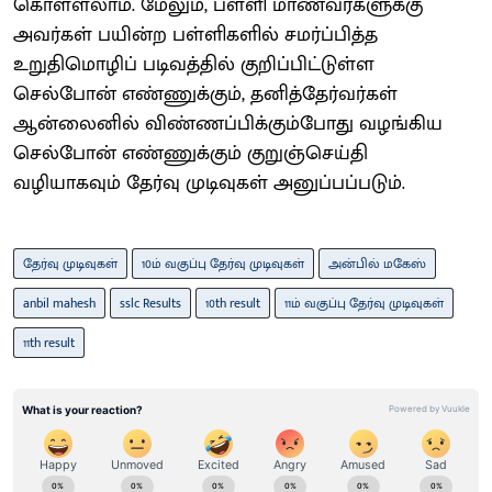
கொள்ளலாம். மேலும், பள்ளி மாணவர்களுக்கு
அவர்கள் பயின்ற பள்ளிகளில் சமர்ப்பித்த
உறுதிமொழிப் படிவத்தில் குறிப்பிட்டுள்ள
செல்போன் எண்ணுக்கும், தனித்தேர்வர்கள்
ஆன்லைனில் விண்ணப்பிக்கும்போது வழங்கிய
செல்போன் எண்ணுக்கும் குறுஞ்செய்தி
வழியாகவும் தேர்வு முடிவுகள் அனுப்பப்படும்.
தேர்வு முடிவுகள்
10ம் வகுப்பு தேர்வு முடிவுகள்
அன்பில் மகேஸ்
anbil mahesh
sslc Results
10th result
11ம் வகுப்பு தேர்வு முடிவுகள்
11th result