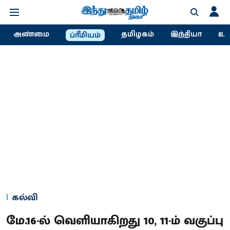
அண்மை
தமிழகம்
இந்தியா
உல
ப்ரீமியம்
கல்வி
மே.16-ல் வெளியாகிறது 10, 11-ம் வகுப்பு