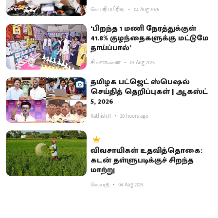
செய்திப்பிரிவு
04 Aug 2026
‘பிறந்த 1 மணி நேரத்துக்குள்
41.8% குழந்தைகளுக்கு மட்டுமே
தாய்ப்பால்’
சி.கண்ணன்
03 Aug 2026
தமிழக பட்ஜெட் ஸ்பெஷல்
செய்தித் தெறிப்புகள் | ஆகஸ்ட்
5, 2026
Rathish.R
20 hours ago
விவசாயிகள் உதவித்தொகை:
கடன் தள்ளுபடிக்குச் சிறந்த
மாற்று
செ.சரத்
04 Aug 2026