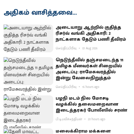
அதிகம் வாசித்தவை...
அடையாறு ஆற்றில் குதித்த
ரிசர்வ் வங்கி அதிகாரி: 2
நாட்களாக தேடும் பணி தீவிரம்
செய்திப்பிரிவு
07 Aug 2026
நெடுந்தீவில் தஞ்சமடைந்த 11
தமிழக மீனவர்கள் சிறையில்
அடைப்பு: ராமேசுவரத்தில்
இன்று வேலைநிறுத்தம்
செய்திப்பிரிவு
16 hours ago
பழநி மடம் நில மோசடி
வழக்கில் தலைமறைவான
இடைத்தரகர் போலீஸில் சரண்
பி.டி.ரவிச்சந்திரன்
20 hours ago
மலைக்கிராம மக்களை