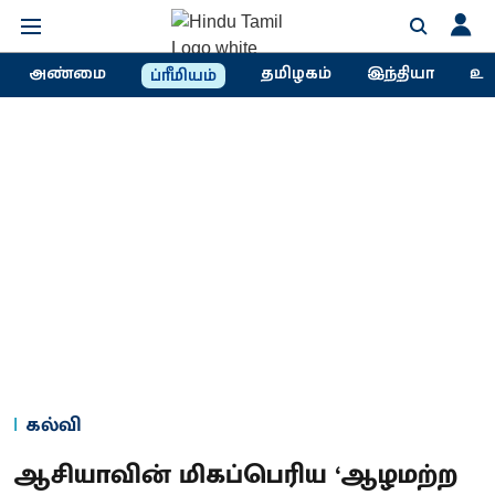
அண்மை
தமிழகம்
இந்தியா
உல
ப்ரீமியம்
கல்வி
ஆசியாவின் மிகப்பெரிய ‘ஆழமற்ற