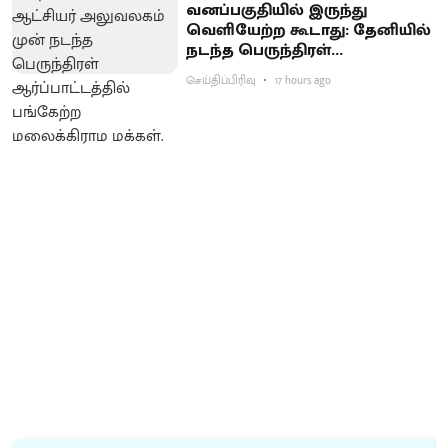
வனப்பகுதியில் இருந்து
வெளியேற்ற கூடாது: தேனியில்
நடந்த பெருந்திரள்
ஆர்ப்பாட்டத்தில் வலியுறுத்தல்
செய்திப்பிரிவு
17 hours ago