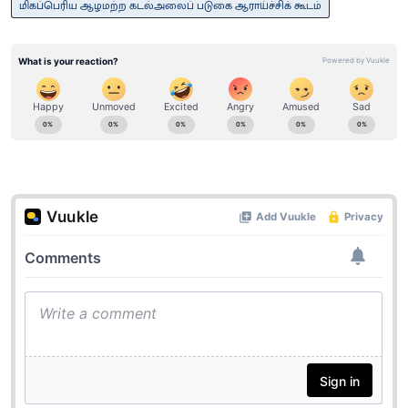
மிகப்பெரிய ஆழமற்ற கடல்அலைப் படுகை ஆராய்ச்சிக் கூடம்