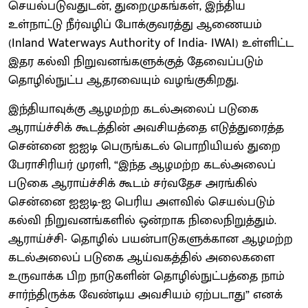
செயல்படுவதுடன், துறைமுகங்கள், இந்திய
உள்நாட்டு நீர்வழிப் போக்குவரத்து ஆணையம்
(Inland Waterways Authority of India- IWAI) உள்ளிட்ட
இதர கல்வி நிறுவனங்களுக்குத் தேவைப்படும்
தொழில்நுட்ப ஆதரவையும் வழங்குகிறது.
இந்தியாவுக்கு ஆழமற்ற கடல்அலைப் படுகை
ஆராய்ச்சிக் கூடத்தின் அவசியத்தை எடுத்துரைத்த
சென்னை ஐஐடி பெருங்கடல் பொறியியல் துறை
பேராசிரியர் முரளி, “இந்த ஆழமற்ற கடல்அலைப்
படுகை ஆராய்ச்சிக் கூடம் சர்வதேச அரங்கில்
சென்னை ஐஐடி-ஐ பெரிய அளவில் செயல்படும்
கல்வி நிறுவனங்களில் ஒன்றாக நிலைநிறுத்தும்.
ஆராய்ச்சி- தொழில் பயன்பாடுகளுக்கான ஆழமற்ற
கடல்அலைப் படுகை ஆய்வகத்தில் அலைகளை
உருவாக்க பிற நாடுகளின் தொழில்நுட்பத்தை நாம்
சார்ந்திருக்க வேண்டிய அவசியம் ஏற்படாது” எனக்