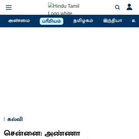
அண்மை
தமிழகம்
இந்தியா
உல
ப்ரீமியம்
கல்வி
சென்னை: அண்ணா