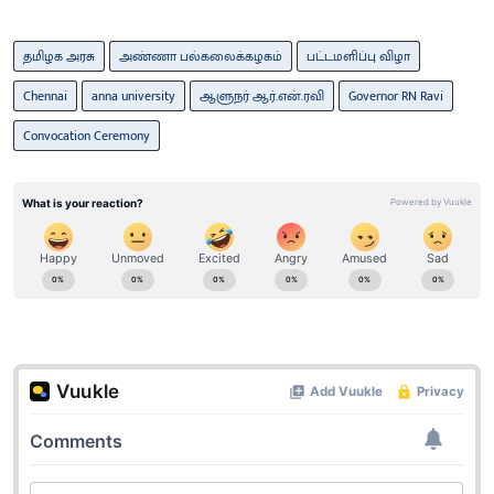
தமிழக அரசு
அண்ணா பல்கலைக்கழகம்
பட்டமளிப்பு விழா
Chennai
anna university
ஆளுநர் ஆர்.என்.ரவி
Governor RN Ravi
Convocation Ceremony