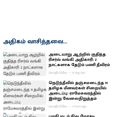
அதிகம் வாசித்தவை...
அடையாறு ஆற்றில் குதித்த
ரிசர்வ் வங்கி அதிகாரி: 2
நாட்களாக தேடும் பணி தீவிரம்
செய்திப்பிரிவு
07 Aug 2026
நெடுந்தீவில் தஞ்சமடைந்த 11
தமிழக மீனவர்கள் சிறையில்
அடைப்பு: ராமேசுவரத்தில்
இன்று வேலைநிறுத்தம்
செய்திப்பிரிவு
17 hours ago
பழநி மடம் நில மோசடி