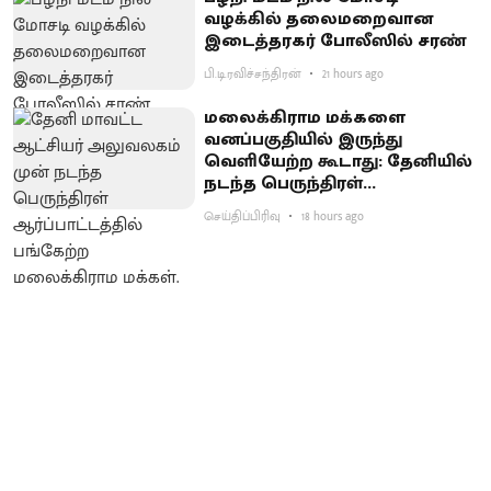
வழக்கில் தலைமறைவான
இடைத்தரகர் போலீஸில் சரண்
பி.டி.ரவிச்சந்திரன்
21 hours ago
மலைக்கிராம மக்களை
வனப்பகுதியில் இருந்து
வெளியேற்ற கூடாது: தேனியில்
நடந்த பெருந்திரள்
ஆர்ப்பாட்டத்தில் வலியுறுத்தல்
செய்திப்பிரிவு
18 hours ago