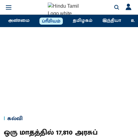
அண்மை
தமிழகம்
இந்தியா
உல
ப்ரீமியம்
கல்வி
ஒரு மாதத்தில் 17,810 அரசுப்