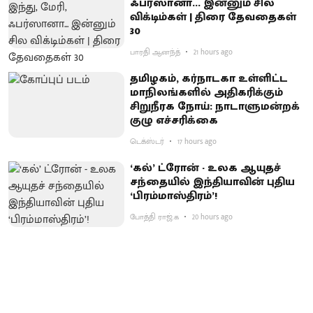
ஃபர்ஸானா... இன்னும் சில
விக்டிம்கள் | திரை தேவதைகள்
30
பாரதி ஆனந்த்
21 hours ago
தமிழகம், கர்நாடகா உள்ளிட்ட
மாநிலங்களில் அதிகரிக்கும்
சிறுநீரக நோய்: நாடாளுமன்றக்
குழு எச்சரிக்கை
டெக்ஸ்டர்
17 hours ago
‘கல்’ ட்ரோன் - உலக ஆயுதச்
சந்தையில் இந்தியாவின் புதிய
‘பிரம்மாஸ்திரம்’!
போத்தி ராஜ்.க
20 hours ago