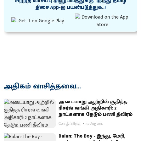
சிறந்த வாசிப்பு அனுபவத்துக்கு ‘இந்து தமிழ்
திசை App-ஐ பயன்படுத்துக..!
அதிகம் வாசித்தவை...
அடையாறு ஆற்றில் குதித்த
ரிசர்வ் வங்கி அதிகாரி: 2
நாட்களாக தேடும் பணி தீவிரம்
செய்திப்பிரிவு
07 Aug 2026
Balan: The Boy - இந்து, மேரி,