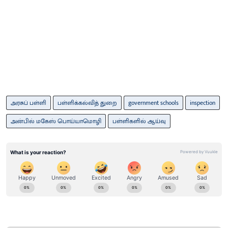
அரசுப் பள்ளி
பள்ளிக்கல்வித் துறை
government schools
inspection
அன்பில் மகேஸ் பொய்யாமொழி
பள்ளிகளில் ஆய்வு