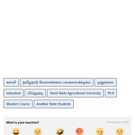
கல்வி
தமிழ்நாடு வேளாண்மை பல்கலைக்கழகம்
முதுகலை
education
பிஹெச்டி
Tamil Nadu Agricultural University
Ph.D
Master's Course
Another State Students