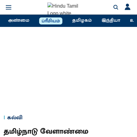
அண்மை
தமிழகம்
இந்தியா
உல
ப்ரீமியம்
கல்வி
தமிழ்நாடு வேளாண்மை