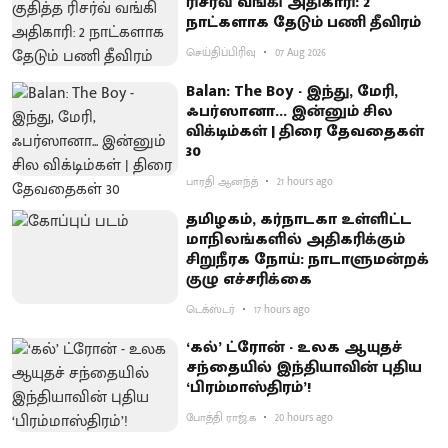
ரிசர்வ் வங்கி அதிகாரி: 2
நாட்களாக தேடும் பணி தீவிரம்
செய்திப்பிரிவு
07 Aug 2026
Balan: The Boy - இந்து, மேரி,
ஃபர்ஸானா... இன்னும் சில
விக்டிம்கள் | திரை தேவதைகள்
30
பாரதி ஆனந்த்
21 hours ago
தமிழகம், கர்நாடகா உள்ளிட்ட
மாநிலங்களில் அதிகரிக்கும்
சிறுநீரக நோய்: நாடாளுமன்றக்
குழு எச்சரிக்கை
டெக்ஸ்டர்
17 hours ago
‘கல்’ ட்ரோன் - உலக ஆயுதச்
சந்தையில் இந்தியாவின் புதிய
‘பிரம்மாஸ்திரம்’!
போத்தி ராஜ்.க
20 hours ago