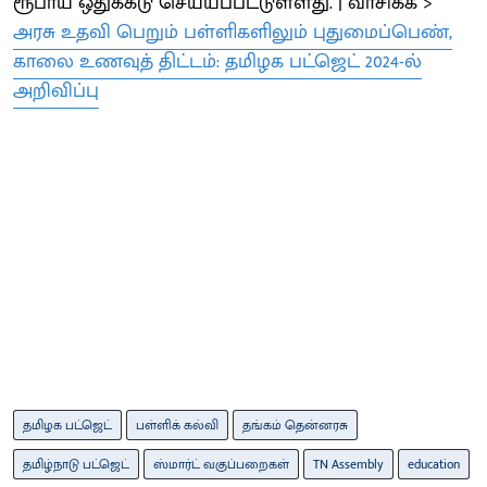
ரூபாய் ஒதுக்கீடு செய்யப்பட்டுள்ளது. | வாசிக்க >
அரசு உதவி பெறும் பள்ளிகளிலும் புதுமைப்பெண்,
காலை உணவுத் திட்டம்: தமிழக பட்ஜெட் 2024-ல்
அறிவிப்பு
தமிழக பட்ஜெட்
பள்ளிக் கல்வி
தங்கம் தென்னரசு
தமிழ்நாடு பட்ஜெட்
ஸ்மார்ட் வகுப்பறைகள்
TN Assembly
education