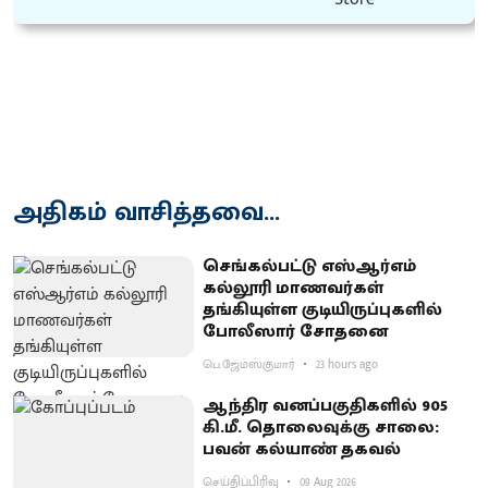
அதிகம் வாசித்தவை...
செங்கல்பட்டு எஸ்ஆர்எம்
கல்லூரி மாணவர்கள்
தங்கியுள்ள குடியிருப்புகளில்
போலீஸார் சோதனை
பெ.ஜேம்ஸ்குமார்
23 hours ago
ஆந்திர வனப்பகுதிகளில் 905
கி.மீ. தொலைவுக்கு சாலை:
பவன் கல்யாண் தகவல்
செய்திப்பிரிவு
09 Aug 2026