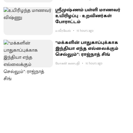
ஸ்ரீமுஷ்ணம் பள்ளி மாணவர்
உயிரிழப்பு - உறவினர்கள்
போராட்டம்
ம.வீரவேல்
19 hours ago
“மக்களின் பாதுகாப்புக்காக
இந்தியா எந்த எல்லைக்கும்
செல்லும்”: ராஜ்நாத் சிங்
மோகன் கணபதி
16 hours ago