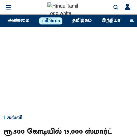
அண்மை
தமிழகம்
இந்தியா
உல
ப்ரீமியம்
கல்வி
ரூ.300 கோடியில் 15,000 ஸ்மார்ட்