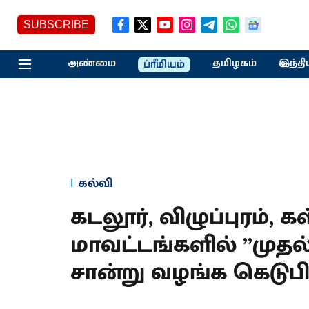
SUBSCRIBE
அண்மை
தமிழகம்
இந்தி
ப்ரீமியம்
கல்வி
கடலூர், விழுப்புரம், க
மாவட்டங்களில் ”முத
சான்று வழங்க கெடுபிட