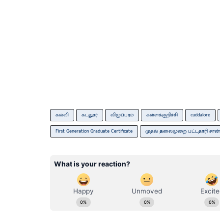
கல்வி
கடலூர்
விழுப்புரம்
கள்ளக்குறிச்சி
cuddalore
First Generation Graduate Certificate
முதல் தலைமுறை பட்டதாரி சான்