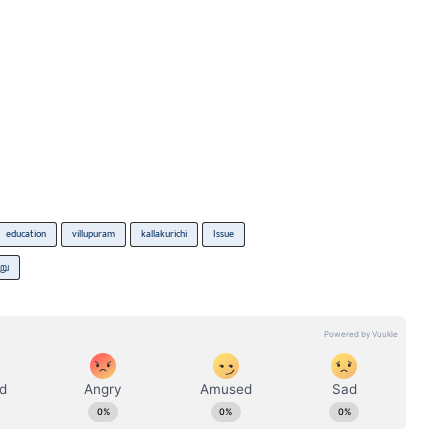
education
villupuram
kallakurichi
Issue
று