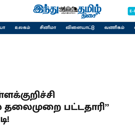
E-
யா
உலகம்
சினிமா
விளையாட்டு
வணிகம்
ள்ளக்குறிச்சி
ல் தலைமுறை பட்டதாரி”
ி!