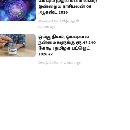
மேஷம் முதல் மீனம் வரை:
இன்றைய ராசிபலன் 06
ஆகஸ்ட் 2026
முனைவர் கே.பி.வித்யாதரன்
20 hours ago
ஓய்வூதியம், ஓய்வுகால
நன்மைகளுக்கு ரூ.47,240
கோடி | தமிழக பட்ஜெட்
2026-27
செய்திப்பிரிவு
22 hours ago