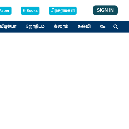
Paper
E-Books
பிரசுரங்கள்
SIGN IN
மேலும்
வீடியோ
ஜோதிடம்
க்ரைம்
கல்வி