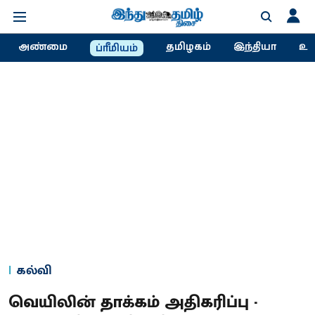
அண்மை
தமிழகம்
இந்தியா
உல
ப்ரீமியம்
கல்வி
வெயிலின் தாக்கம் அதிகரிப்பு -