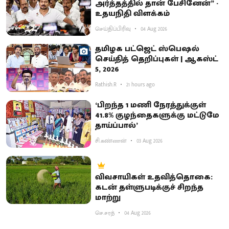
அர்த்தத்தில் தான் பேசினேன்” -
உதயநிதி விளக்கம்
செய்திப்பிரிவு
04 Aug 2026
தமிழக பட்ஜெட் ஸ்பெஷல்
செய்தித் தெறிப்புகள் | ஆகஸ்ட்
5, 2026
Rathish.R
21 hours ago
‘பிறந்த 1 மணி நேரத்துக்குள்
41.8% குழந்தைகளுக்கு மட்டுமே
தாய்ப்பால்’
சி.கண்ணன்
03 Aug 2026
விவசாயிகள் உதவித்தொகை:
கடன் தள்ளுபடிக்குச் சிறந்த
மாற்று
செ.சரத்
04 Aug 2026