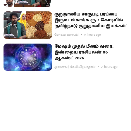
குறுதானிய சாகுபடி பரப்பை
இருமடங்காக்க ரூ.7 கோடியில்
‘தமிழ்நாடு குறுதானிய இயக்கம்’
மோகன் கணபதி
14 hours ago
மேஷம் முதல் மீனம் வரை:
இன்றைய ராசிபலன் 06
ஆகஸ்ட் 2026
முனைவர் கே.பி.வித்யாதரன்
21 hours ago