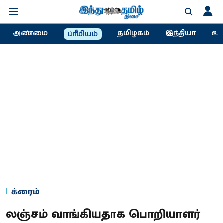
அண்மை
தமிழகம்
இந்தியா
உல
ப்ரீமியம்
க்ரைம்
லஞ்சம் வாங்கியதாக பொறியாளர்