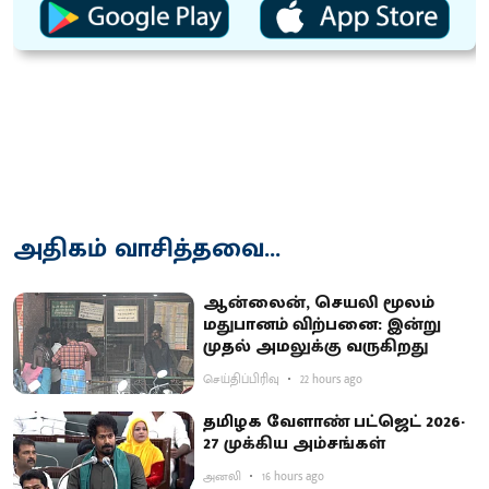
அதிகம் வாசித்தவை...
ஆன்லைன், செயலி மூலம்
மதுபானம் விற்பனை: இன்று
முதல் அமலுக்கு வருகிறது
செய்திப்பிரிவு
22 hours ago
தமிழக வேளாண் பட்ஜெட் 2026-
27 முக்கிய அம்சங்கள்
அனலி
16 hours ago