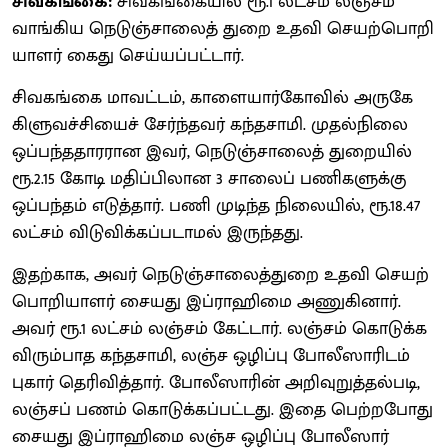
சிவகங்கை:
சிவகங்​கை​யில் ரூ.1 லட்​சம் லஞ்​சம்
வாங்​கிய நெடுஞ்​சாலைத் துறை உதவி செயற்​பொறி​
யாளர் கைது செய்யப்பட்டார்.
சிவகங்கை மாவட்​டம், காளை​யார்​கோ​வில் அருகே
கிளுவச்சியைச் சேர்ந்​தவர் கந்​த​சாமி. முதல்​நிலை
ஒப்பந்ததாரரான இவர், நெடுஞ்​சாலைத் துறை​யில்
ரூ.2.15 கோடி மதிப்​பிலான 3 சாலைப் பணி​களுக்கு
ஒப்​பந்​தம் எடுத்​தார். பணி முடிந்த நிலை​யில், ரூ.18.47
லட்​சம் விடுவிக்​கப்​ப​டா​மல் இருந்​தது.
இதற்​காக, அவர் நெடுஞ்​சாலைத்​துறை உதவி செயற்​
பொறி​யாளர் சையது இப்​ராஹிமை அணுகி​னார்.
அவர் ரூ.1 லட்​சம் லஞ்​சம் கேட்​டார். லஞ்​சம் கொடுக்க
விரும்​பாத கந்​த​சாமி, லஞ்ச ஒழிப்பு போலீ​ஸாரிடம்
புகார் தெரி​வித்​தார். போலீ​ஸாரின் அறி​வுறுத்​தல்​படி,
லஞ்சப் பணம் கொடுக்கப்பட்டது. இதை பெற்றபோது
சையது இப்​ராஹிமை லஞ்ச ஒழிப்பு போலீஸார்