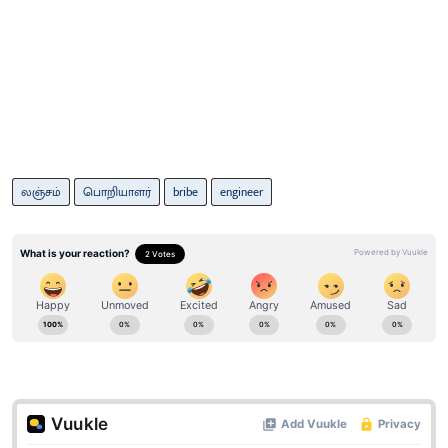
லஞ்சம்
பொறியாளர்
bribe
engineer