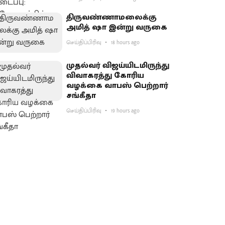
திருவண்ணாமலைக்கு
அமித் ஷா இன்று வருகை
செய்திப்பிரிவு
18 hours ago
முதல்வர் விஜய்யிடமிருந்து
விவாகரத்து கோரிய
வழக்கை வாபஸ் பெற்றார்
சங்கீதா
செய்திப்பிரிவு
19 hours ago