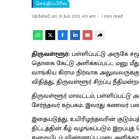
செய்திப்பிரிவு
Updated on
:
01 Jun 2023, 4:31 am
1
min read
திருவள்ளூர்:
பள்ளிப்பட்டு அருகே சமூக 
தொகை கேட்டு அளிக்கப்பட்ட மனு மீது
வாங்கிய கிராம நிர்வாக அலுவலருக்
விதித்து, திருவள்ளூர் சிறப்பு நீதிமன்றம
திருவள்ளூர் மாவட்டம், பள்ளிப்பட்டு
சேர்ந்தவர் கற்பகம். இவரது கணவர் பண்
இதையடுத்து, உயிரிழந்தவரின் குடும்பத்
திட்டத்தின் கீழ் வழங்கப்படும் இறப்பு
துறையிடம் விண்ணப்ப மனு அளித்தார