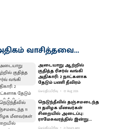
திகம் வாசித்தவை...
அடையாறு ஆற்றில்
குதித்த ரிசர்வ் வங்கி
அதிகாரி: 2 நாட்களாக
தேடும் பணி தீவிரம்
செய்திப்பிரிவு
07 Aug 2026
நெடுந்தீவில் தஞ்சமடைந்த
11 தமிழக மீனவர்கள்
சிறையில் அடைப்பு:
ராமேசுவரத்தில் இன்று
வேலைநிறுத்தம்
செய்திப்பிரிவு
21 hours ago