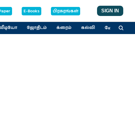
Paper
E-Books
பிரசுரங்கள்
SIGN IN
மேலும்
வீடியோ
ஜோதிடம்
க்ரைம்
கல்வி