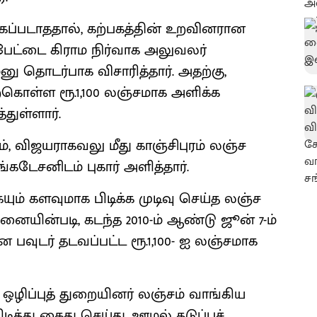
்கப்படாததால், கற்பகத்தின் உறவினரான
ேட்டை கிராம நிர்வாக அலுவலர்
ு தொடர்பாக விசாரித்தார். அதற்கு,
ற்கொள்ள ரூ.1,100 லஞ்சமாக அளிக்க
துள்ளார்.
், விஜயராகவலு மீது காஞ்சிபுரம் லஞ்ச
கடேசனிடம் புகார் அளித்தார்.
் களவுமாக பிடிக்க முடிவு செய்த லஞ்ச
யின்படி, கடந்த 2010-ம் ஆண்டு ஜூன் 7-ம்
பவுடர் தடவப்பட்ட ரூ.1,100- ஐ லஞ்சமாக
ஒழிப்புத் துறையினர் லஞ்சம் வாங்கிய
்து கைது செய்து, ஊழல் தடுப்புச்