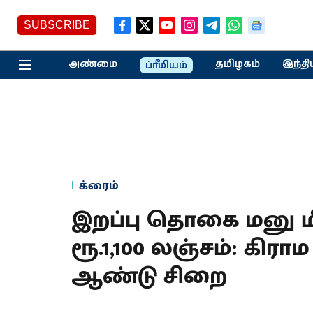
SUBSCRIBE
அண்மை
தமிழகம்
இந்தி
ப்ரீமியம்
க்ரைம்
இறப்பு தொகை மனு மீ
ரூ.1,100 லஞ்சம்: கிர
ஆண்டு சிறை