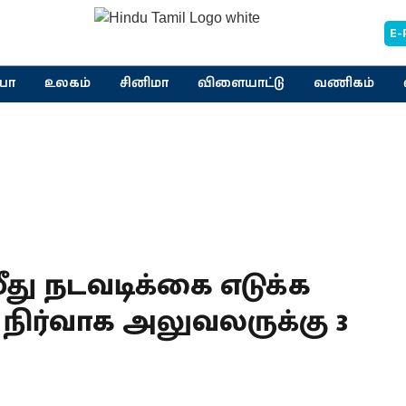
E-
யா
உலகம்
சினிமா
விளையாட்டு
வணிகம்
து நடவடிக்கை எடுக்க
ாம நிர்வாக அலுவலருக்கு 3