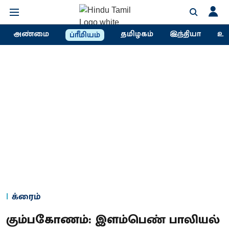
அண்மை
தமிழகம்
இந்தியா
உல
ப்ரீமியம்
க்ரைம்
கும்பகோணம்: இளம்பெண் பாலியல்