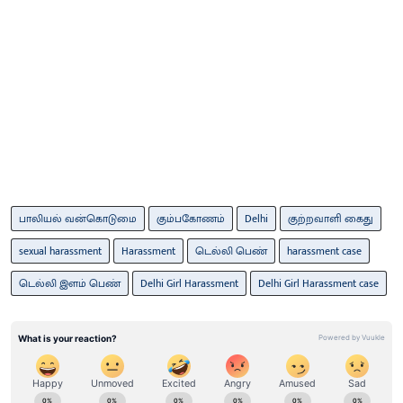
பாலியல் வன்கொடுமை
கும்பகோணம்
Delhi
குற்றவாளி கைது
sexual harassment
Harassment
டெல்லி பெண்
harassment case
டெல்லி இளம் பெண்
Delhi Girl Harassment
Delhi Girl Harassment case