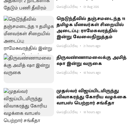
செய்திப்பிரிவு
07 Aug 2026
நெடுந்தீவில் தஞ்சமடைந்த 11
தமிழக மீனவர்கள் சிறையில்
அடைப்பு: ராமேசுவரத்தில்
இன்று வேலைநிறுத்தம்
செய்திப்பிரிவு
21 hours ago
திருவண்ணாமலைக்கு அமித்
ஷா இன்று வருகை
செய்திப்பிரிவு
18 hours ago
முதல்வர் விஜய்யிடமிருந்து
விவாகரத்து கோரிய வழக்கை
வாபஸ் பெற்றார் சங்கீதா
செய்திப்பிரிவு
18 hours ago