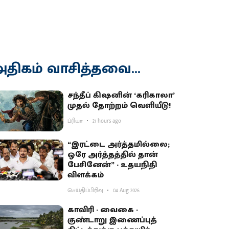
திகம் வாசித்தவை...
சந்தீப் கிஷனின் ‘கரிகாலா’
முதல் தோற்றம் வெளியீடு!
ப்ரியா
21 hours ago
“இரட்டை அர்த்தமில்லை;
ஒரே அர்த்தத்தில் தான்
பேசினேன்” - உதயநிதி
விளக்கம்
செய்திப்பிரிவு
04 Aug 2026
காவிரி - வைகை -
குண்டாறு இணைப்புத்