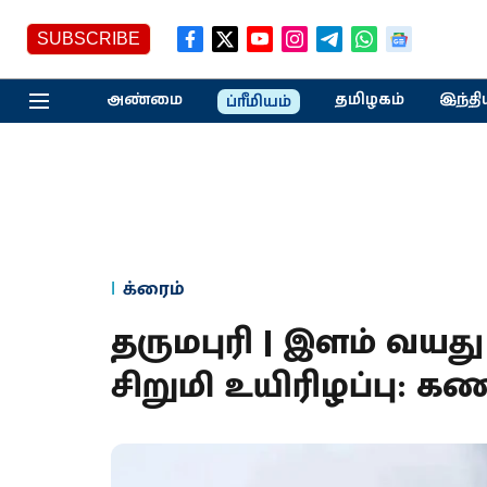
SUBSCRIBE
அண்மை
தமிழகம்
இந்தி
ப்ரீமியம்
க்ரைம்
தருமபுரி | இளம் வயத
சிறுமி உயிரிழப்பு: கண