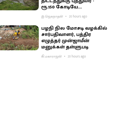
திட்டத்துக்கு புத்துயிர் -
ரூ.150 கோடியே
ஒதுக்கியதால் விவசாயிகள்
இ.ஜெகநாதன்
20 hours ago
ஏமாற்றம்
பழநி நில மோசடி வழக்கில்
சார்பதிவாளர், பத்திர
எழுத்தர் முன்ஜாமீன்
மனுக்கள் தள்ளுபடி
கி.மகாராஜன்
20 hours ago